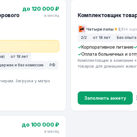
до 120 000 ₽
орового
Комплектовщик товар
в месяц
Четыре лапы
★
3,1
34 оце
2/2
от 18 лет
Без опыта
Корпоративное питание
Оплата больничных и отп
ов)
от 18 лет
Комплектовщик в компании «4
адержек и без комиссии
РФ
товаров для домашних живо
черам. Загрузка у метро
Заполнить анкету
до 100 000 ₽
в месяц