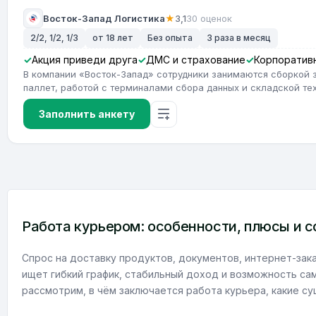
Восток-Запад Логистика
★
3,1
30 оценок
2/2, 1/2, 1/3
от 18 лет
Без опыта
3 раза в месяц
Акция приведи друга
ДМС и страхование
Корпоратив
В компании «Восток-Запад» сотрудники занимаются сборкой 
паллет, работой с терминалами сбора данных и складской те
Заполнить анкету
Работа курьером: особенности, плюсы и 
Спрос на доставку продуктов, документов, интернет-зака
ищет гибкий график, стабильный доход и возможность са
рассмотрим, в чём заключается работа курьера, какие с