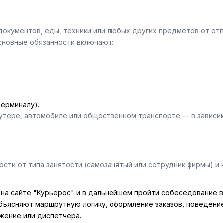
 документов, еды, техники или любых других предметов от от
Основные обязанности включают:
терминалу).
утере, автомобиле или общественном транспорте — в зависим
сти от типа занятости (самозанятый или сотрудник фирмы) и 
на сайте "Курьерос" и в дальнейшем пройти собеседование в
бъясняют маршрутную логику, оформление заказов, поведение
жение или диспетчера.