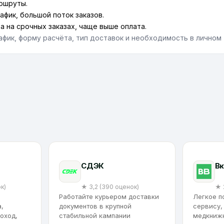
аршруты.
фик, большой поток заказов.
 на срочных заказах, чаще выше оплата.
афик, форму расчёта, тип доставок и необходимость в личном
CДЭК
Вк
к)
★ 3,2 (390 оценок)
★ 
Работайте курьером доставки
Легкое п
,
документов в крупной
сервису,
оход,
стабильной кампании
медкнижк