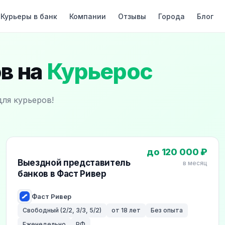
Курьеры в банк
Компании
Отзывы
Города
Блог
в на
Курьерос
для курьеров!
до 120 000 ₽
Выездной представитель
в месяц
банков в Фаст Ривер
Фаст Ривер
Свободный (2/2, 3/3, 5/2)
от 18 лет
Без опыта
Еженедельно
РФ