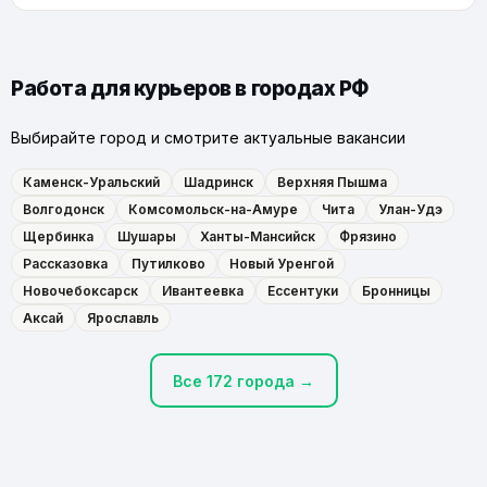
Работа для курьеров в городах РФ
Выбирайте город и смотрите актуальные вакансии
Каменск-Уральский
Шадринск
Верхняя Пышма
Волгодонск
Комсомольск-на-Амуре
Чита
Улан-Удэ
Щербинка
Шушары
Ханты-Мансийск
Фрязино
Рассказовка
Путилково
Новый Уренгой
Новочебоксарск
Ивантеевка
Ессентуки
Бронницы
Аксай
Ярославль
Все 172 города →