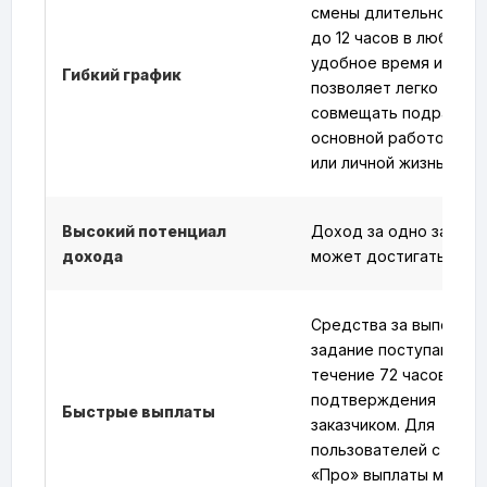
смены длительностью
до 12 часов в любое
удобное время и день
Гибкий график
позволяет легко
совмещать подработк
основной работой, уч
или личной жизнью.
Высокий потенциал
Доход за одно задани
дохода
может достигать 7 600
Средства за выполне
задание поступают в
течение 72 часов пос
подтверждения
Быстрые выплаты
заказчиком. Для
пользователей с карт
«Про» выплаты могут 