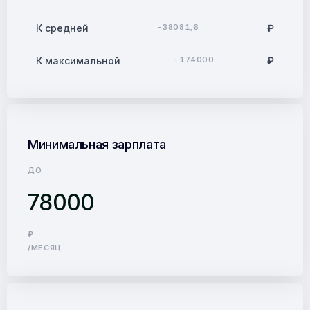
К средней
-38081,6
₽
К максимальной
-174000
₽
Минимальная зарплата
ДО
78000
₽
/МЕСЯЦ