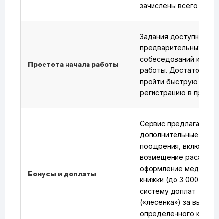
зачислены всего за 2 ч
Задания доступны без
предварительных
собеседований и опыт
Простота начала работы
работы. Достаточно
пройти быструю
регистрацию в прилож
Сервис предлагает
дополнительные
поощрения, включая
возмещение расходов
оформление медицинс
Бонусы и доплаты
книжки (до 3 000 ₽) и
систему доплат
(«лесенка») за выполн
определенного колич