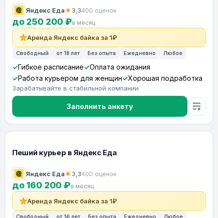
Яндекс Еда
★
3,3
400 оценок
до 250 200 ₽
в месяц
Аренда Яндекс байка за 1₽
Свободный
от 18 лет
Без опыта
Ежедневно
Любое
Гибкое расписание
Оплата ожидания
Работа курьером для женщин
Хорошая подработка
Зарабатывайте в стабильной компании
Заполнить анкету
Пеший курьер в Яндекс Еда
Яндекс Еда
★
3,3
400 оценок
до 160 200 ₽
в месяц
Аренда Яндекс байка за 1₽
Свободный
от 16 лет
Без опыта
Ежедневно
Любое