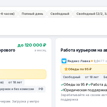
–6 часов)
Полный день
Свободный
Свободный (2/2, 3/
до 120 000 ₽
орового
Работа курьером на а
в месяц
Яндекс Лавка
★
3,0
477 
Обеды по 95 ₽
Свободный
от 18 лет
Б
ов)
от 18 лет
Обеды за 95 ₽
Работа д
адержек и без комиссии
РФ
Юридическая поддержка
Зарабатывайте на своем авт
поддержка
черам. Загрузка у метро