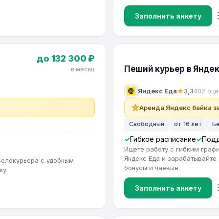
Заполнить анкету
до 132 300 ₽
Пеший курьер в Яндек
в месяц
Яндекс Еда
★
3,3
402 оце
Аренда Яндекс байка за
Свободный
от 16 лет
Б
в
Гибкое расписание
Под
Ищете работу с гибким гра
Яндекс Еда и зарабатывайте 
велокурьера с удобным
бонусы и чаевые.
ку.
Заполнить анкету