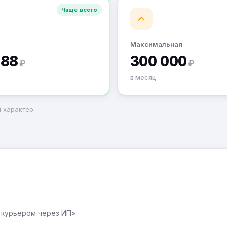
Чаще всего
Максимальная
188
300 000
₽
₽
в месяц
 характер.
а курьером через ИП»