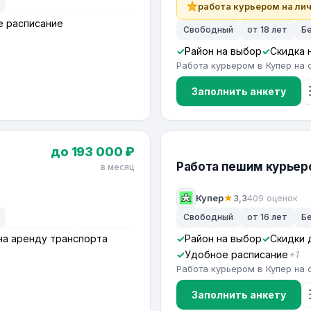
работа курьером на ли
 расписание
Свободный
от 18 лет
Б
Район на выбор
Скидка 
Работа курьером в Купер на 
Заполнить анкету
до 193 000 ₽
Работа пешим курьер
в месяц
Купер
★
3,3
409 оценок
Свободный
от 16 лет
Б
на аренду транспорта
Район на выбор
Скидки 
Удобное расписание
+1
Работа курьером в Купер на 
Заполнить анкету