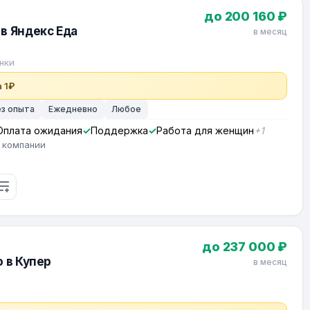
до 200 160 ₽
в Яндекс Еда
в месяц
нки
 1₽
ез опыта
Ежедневно
Любое
Оплата ожидания
Поддержка
Работа для женщин
+1
 компании
до 237 000 ₽
о в Купер
в месяц