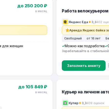
до 250 200 ₽
Работа велокурьером 
в месяц
Яндекс Еда
★
3,3
402 оце
Аренда Яндекс байка за
Свободный
от 16 лет
Б
м для женщин
Можно как подработка
Зарабатывайте в стабильной
Заполнить анкету
до 105 849 ₽
Курьер на личном авт
в месяц
Купер
★
3,3
409 оценок