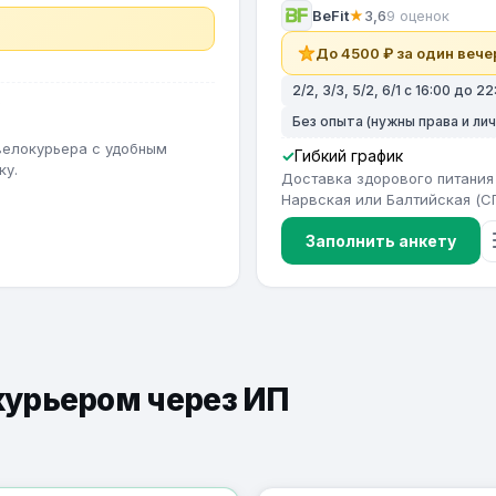
BeFit
★
3,6
9 оценок
До 4500 ₽ за один вече
2/2, 3/3, 5/2, 6/1 с 16:00 до
в
Без опыта (нужны права и ли
велокурьера с удобным
Гибкий график
ку.
Доставка здорового питания 
Нарвская или Балтийская (СПб
Заполнить анкету
 курьером через ИП