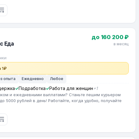
до 160 200 ₽
с Еда
в месяц
нки
 1₽
ез опыта
Ежедневно
Любое
держка
Подработка
Работа для женщин
+1
фиком и ежедневными выплатами? Станьте пешим курьером
до 5000 рублей в день! Работайте, когда удобно, получайте