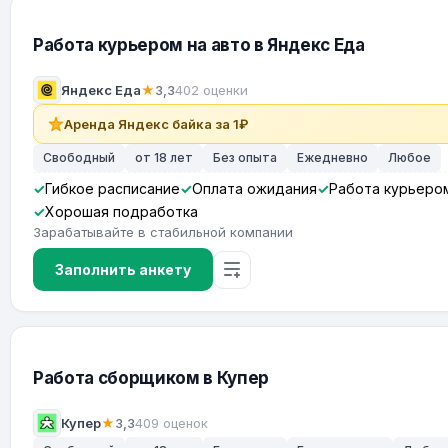
Работа курьером на авто в Яндекс Еда
Яндекс Еда
★
3,3
402 оценки
Аренда Яндекс байка за 1₽
Свободный
от 18 лет
Без опыта
Ежедневно
Любое
Гибкое расписание
Оплата ожидания
Работа курьеро
Хорошая подработка
Зарабатывайте в стабильной компании
Заполнить анкету
Работа сборщиком в Купер
Купер
★
3,3
409 оценок