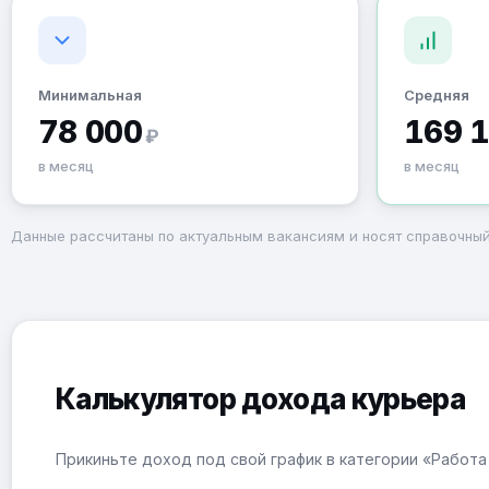
Минимальная
Средняя
78 000
169 
₽
в месяц
в месяц
Данные рассчитаны по актуальным вакансиям и носят справочный
Калькулятор дохода курьера
Прикиньте доход под свой график в категории «Работ