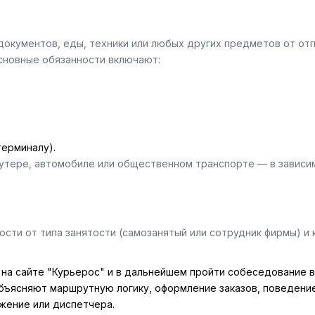
 документов, еды, техники или любых других предметов от от
Основные обязанности включают:
терминалу).
утере, автомобиле или общественном транспорте — в зависим
сти от типа занятости (самозанятый или сотрудник фирмы) и 
на сайте "Курьерос" и в дальнейшем пройти собеседование в
бъясняют маршрутную логику, оформление заказов, поведение
жение или диспетчера.