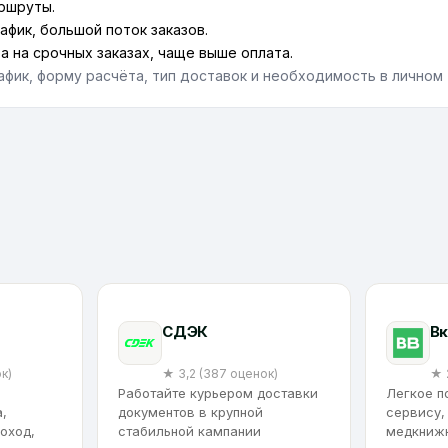
аршруты.
фик, большой поток заказов.
 на срочных заказах, чаще выше оплата.
афик, форму расчёта, тип доставок и необходимость в личном
CДЭК
Вк
к)
★ 3,2 (387 оценок)
★ 
Работайте курьером доставки
Легкое п
,
документов в крупной
сервису,
оход,
стабильной кампании
медкнижк