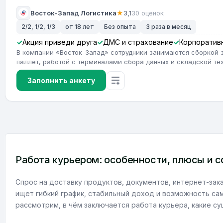
Восток-Запад Логистика
★
3,1
30 оценок
2/2, 1/2, 1/3
от 18 лет
Без опыта
3 раза в месяц
Акция приведи друга
ДМС и страхование
Корпоратив
В компании «Восток-Запад» сотрудники занимаются сборкой 
паллет, работой с терминалами сбора данных и складской те
Заполнить анкету
Работа курьером: особенности, плюсы и 
Спрос на доставку продуктов, документов, интернет-зака
ищет гибкий график, стабильный доход и возможность са
рассмотрим, в чём заключается работа курьера, какие с