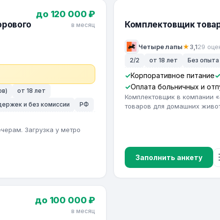
до 120 000 ₽
орового
Комплектовщик товар
в месяц
Четыре лапы
★
3,1
29 оце
2/2
от 18 лет
Без опыта
Корпоративное питание
Оплата больничных и отп
ов)
от 18 лет
Комплектовщик в компании «4
адержек и без комиссии
РФ
товаров для домашних живо
черам. Загрузка у метро
Заполнить анкету
до 100 000 ₽
в месяц