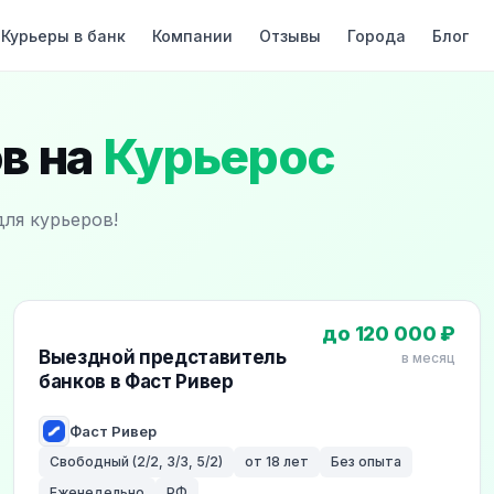
Курьеры в банк
Компании
Отзывы
Города
Блог
в на
Курьерос
для курьеров!
до 120 000 ₽
Выездной представитель
в месяц
банков в Фаст Ривер
Фаст Ривер
Свободный (2/2, 3/3, 5/2)
от 18 лет
Без опыта
Еженедельно
РФ