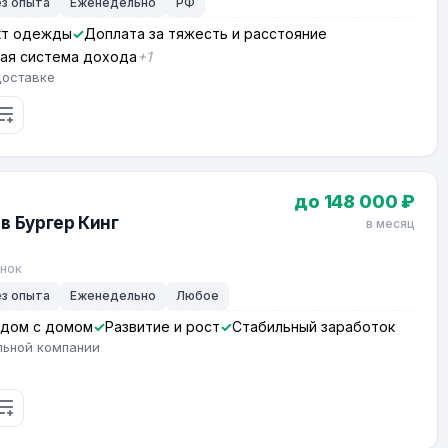
ез опыта
Еженедельно
РФ
кт одежды
Доплата за тяжесть и расстояние
ая система дохода
+1
Доставке
до 148 000 ₽
в Бургер Кинг
в месяц
енок
ез опыта
Еженедельно
Любое
ядом с домом
Развитие и рост
Стабильный заработок
льной компании