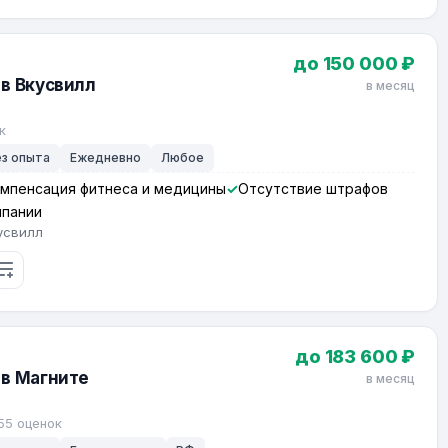
до 150 000 ₽
в Вкусвилл
в месяц
к
ез опыта
Ежедневно
Любое
мпенсация фитнеса и медицины
Отсутствие штрафов
мпании
усвилл
до 183 600 ₽
 в Магните
в месяц
55 оценок