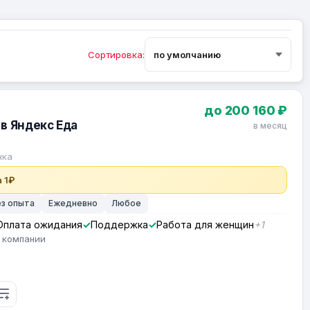
Сортировка:
до 200 160 ₽
в Яндекс Еда
в месяц
нка
 1₽
ез опыта
Ежедневно
Любое
Оплата ожидания
Поддержка
Работа для женщин
+1
 компании