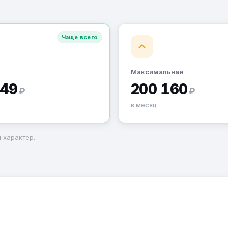
Чаще всего
Максимальная
349
200 160
₽
₽
в месяц
 характер.