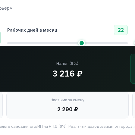
урьер»
22
Рабочих дней в месяц
Налог (6%)
3 216 ₽
Чистыми за смену
2 290 ₽
алоге самозанятого/ИП на НПД (6%). Реальный доход зависит от города, 