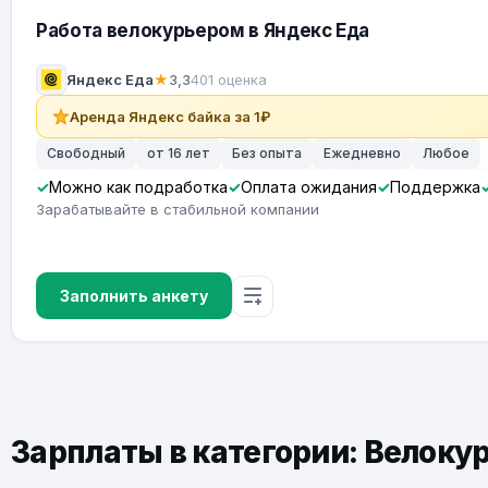
Работа велокурьером в Яндекс Еда
Яндекс Еда
★
3,3
401 оценка
Аренда Яндекс байка за 1₽
Свободный
от 16 лет
Без опыта
Ежедневно
Любое
Можно как подработка
Оплата ожидания
Поддержка
Зарабатывайте в стабильной компании
Заполнить анкету
Зарплаты в категории: Велоку