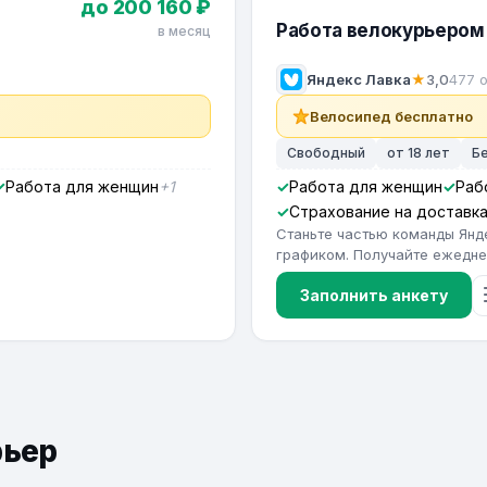
до 200 160 ₽
Работа велокурьером 
в месяц
Яндекс Лавка
★
3,0
477 
Велосипед бесплатно
Свободный
от 18 лет
Б
Работа для женщин
+1
Работа для женщин
Раб
Страхование на доставк
Станьте частью команды Янд
графиком. Получайте ежедне
Заполнить анкету
рьер