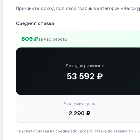
Прикиньте доход под свой график в категории «Велок
Средняя ставка
609 ₽
за час работы
Доход «грязными»
53 592 ₽
Чистыми в день
2 290 ₽
* Расчёт основан на средней почасовой ставке по вакансиям и н