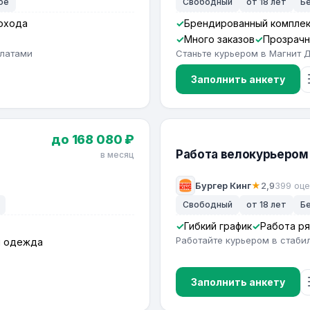
ое
Свободный
от 18 лет
Б
охода
Брендированный компле
Много заказов
Прозрачн
платами
Станьте курьером в Магнит 
Заполнить анкету
до 168 080 ₽
Работа велокурьером 
в месяц
Бургер Кинг
★
2,9
399 оц
Свободный
от 18 лет
Б
Гибкий график
Работа р
Работайте курьером в стаби
я одежда
Заполнить анкету