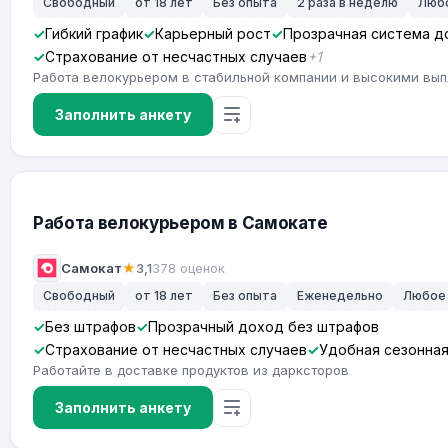
Свободный
от 18 лет
Без опыта
2 раза в неделю
Люб
Гибкий график
Карьерный рост
Прозрачная система д
Страхование от несчастных случаев
+1
Работа велокурьером в стабильной компании и высокими вы
Заполнить анкету
Работа велокурьером в Самокате
Самокат
★
3,1
378 оценок
Свободный
от 18 лет
Без опыта
Еженедельно
Любое
Без штрафов
Прозрачный доход без штрафов
Страхование от несчастных случаев
Удобная сезонна
Работайте в доставке продуктов из дарксторов
Заполнить анкету