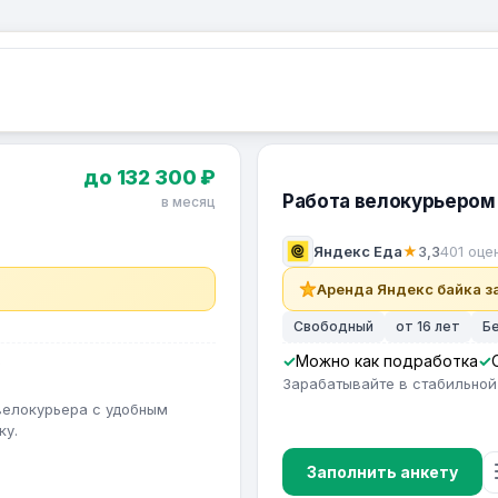
до 132 300 ₽
Работа велокурьером 
в месяц
Яндекс Еда
★
3,3
401 оце
Аренда Яндекс байка за
Свободный
от 16 лет
Б
в
Можно как подработка
Зарабатывайте в стабильной
велокурьера с удобным
ку.
Заполнить анкету