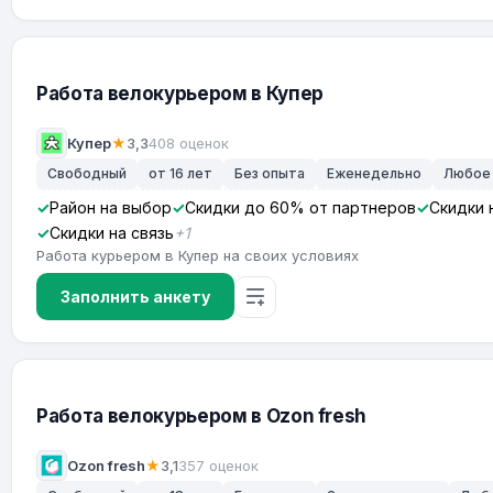
Работа велокурьером в Купер
Купер
★
3,3
408 оценок
Свободный
от 16 лет
Без опыта
Еженедельно
Любое
Район на выбор
Скидки до 60% от партнеров
Скидки 
Скидки на связь
+1
Работа курьером в Купер на своих условиях
Заполнить анкету
Работа велокурьером в Ozon fresh
Ozon fresh
★
3,1
357 оценок