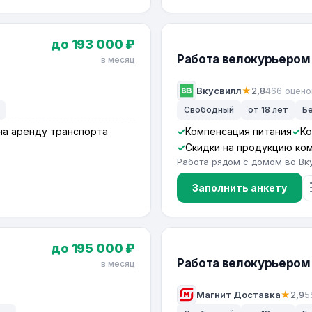
до 193 000 ₽
Работа велокурьером 
в месяц
Вкусвилл
★
2,8
466 оцено
Свободный
от 18 лет
Б
на аренду транспорта
Компенсация питания
Ко
Скидки на продукцию ко
Работа рядом с домом во Вк
Заполнить анкету
до 195 000 ₽
Работа велокурьером
в месяц
Магнит Доставка
★
2,9
5