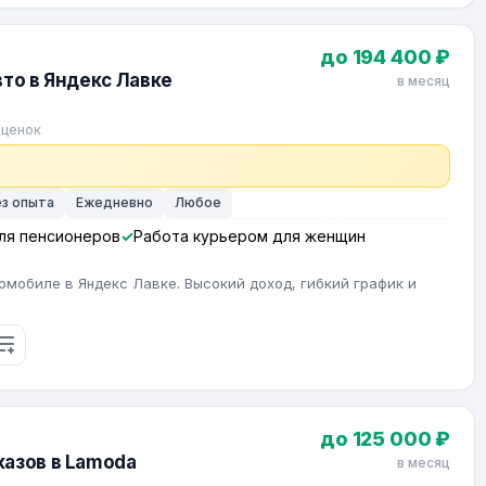
до 194 400 ₽
вто в Яндекс Лавке
в месяц
оценок
ез опыта
Ежедневно
Любое
ля пенсионеров
Работа курьером для женщин
омобиле в Яндекс Лавке. Высокий доход, гибкий график и
до 125 000 ₽
азов в Lamoda
в месяц