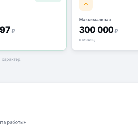
Максимальная
297
300 000
₽
₽
в месяц
 характер.
ыта работы»