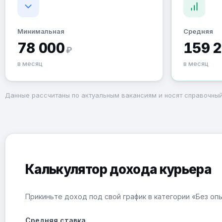
Минимальная
Средняя
78 000
159 
₽
в месяц
в месяц
Данные рассчитаны по актуальным вакансиям и носят справочный
Калькулятор дохода курьера
Прикиньте доход под свой график в категории «Без оп
Средняя ставка