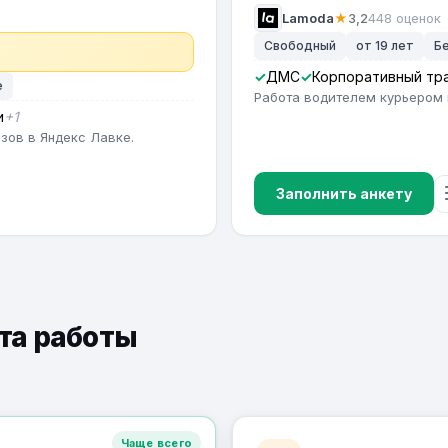
Lamoda
★
3,2
448 оценок
Свободный
от 19 лет
Б
ДМС
Корпоративный тр
е
Работа водителем курьером 
и
+1
зов в Яндекс Лавке.
Заполнить анкету
ыта работы
Чаще всего