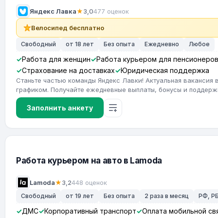
Яндекс Лавка
★
3,0
477 оценок
Велосипед бесплатно
Свободный
от 18 лет
Без опыта
Ежедневно
Любое
Работа для женщин
Работа курьером для пенсионеро
Страхование на доставках
Юридическая поддержка
Станьте частью команды Яндекс Лавки! Актуальная вакансия 
графиком. Получайте ежедневные выплаты, бонусы и поддерж
Заполнить анкету
Работа курьером на авто в Lamoda
Lamoda
★
3,2
448 оценок
Свободный
от 19 лет
Без опыта
2 раза в месяц
РФ, РБ
ДМС
Корпоративный транспорт
Оплата мобильной св