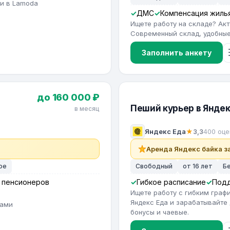
ии в Lamoda
ДМС
Компенсация жиль
Ищете работу на складе? Ак
Современный склад, удобные 
Заполнить анкету
до 160 000 ₽
Пеший курьер в Яндек
в месяц
Яндекс Еда
★
3,3
400 оце
Аренда Яндекс байка за
ое
Свободный
от 16 лет
Б
 пенсионеров
Гибкое расписание
Под
Ищете работу с гибким гра
Яндекс Еда и зарабатывайте 
тами
бонусы и чаевые.