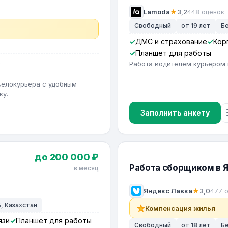
Lamoda
★
3,2
448 оценок
Свободный
от 19 лет
Б
ДМС и страхование
Кор
Планшет для работы
в
Работа водителем курьером 
велокурьера с удобным
ку.
Заполнить анкету
до 200 000 ₽
Работа сборщиком в 
в месяц
Яндекс Лавка
★
3,0
477 
, Казахстан
Компенсация жилья
язи
Планшет для работы
Свободный
от 18 лет
Б