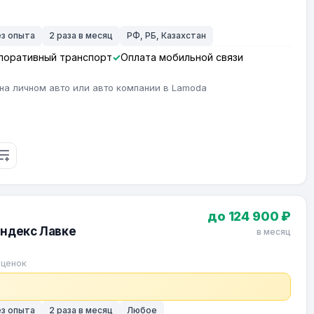
ез опыта
2 раза в месяц
РФ, РБ, Казахстан
поративный транспорт
Оплата мобильной связи
на личном авто или авто компании в Lamoda
до 124 900 ₽
Яндекс Лавке
в месяц
оценок
ез опыта
2 раза в месяц
Любое