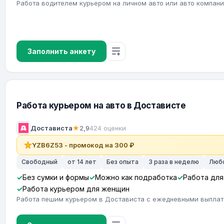
Работа водителем курьером на личном авто или авто компан
Заполнить анкету
Работа курьером на авто в Достависте
Достависта
★
2,9
424 оценки
YZB6Z53 - промокод на 300 ₽
Свободный
от 14 лет
Без опыта
3 раза в неделю
Люб
Без сумки и формы
Можно как подработка
Работа для
Работа курьером для женщин
Работа пешим курьером в Достависта с ежедневными выпла