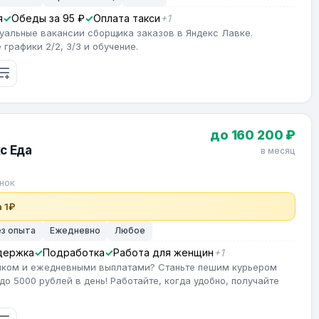
я
Обеды за 95 ₽
Оплата такси
+1
туальные вакансии сборщика заказов в Яндекс Лавке.
графики 2/2, 3/3 и обучение.
до 160 200 ₽
с Еда
в месяц
нок
 1₽
ез опыта
Ежедневно
Любое
держка
Подработка
Работа для женщин
+1
фиком и ежедневными выплатами? Станьте пешим курьером
до 5000 рублей в день! Работайте, когда удобно, получайте