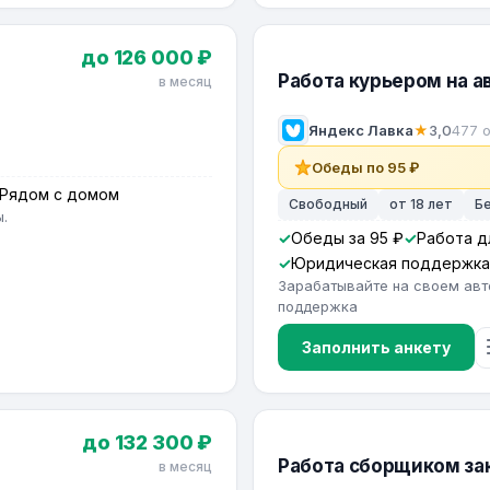
до 126 000 ₽
Работа курьером на а
в месяц
Яндекс Лавка
★
3,0
477 
Обеды по 95 ₽
Рядом с домом
Свободный
от 18 лет
Б
.
Обеды за 95 ₽
Работа д
Юридическая поддержка
Зарабатывайте на своем авт
поддержка
Заполнить анкету
до 132 300 ₽
Работа сборщиком зак
в месяц