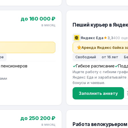
до 160 000 ₽
Пеший курьер в Яндек
в месяц
Яндекс Еда
★
3,3
400 оце
Аренда Яндекс байка за
ое
Свободный
от 16 лет
Б
 пенсионеров
Гибкое расписание
Под
Ищете работу с гибким гра
Яндекс Еда и зарабатывайте 
тами
бонусы и чаевые.
Заполнить анкету
до 250 200 ₽
Работа велокурьером 
в месяц