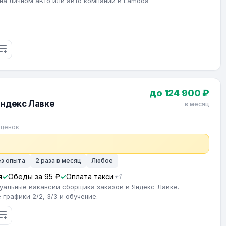
на личном авто или авто компании в Lamoda
до 124 900 ₽
Яндекс Лавке
в месяц
оценок
ез опыта
2 раза в месяц
Любое
я
Обеды за 95 ₽
Оплата такси
+1
туальные вакансии сборщика заказов в Яндекс Лавке.
графики 2/2, 3/3 и обучение.