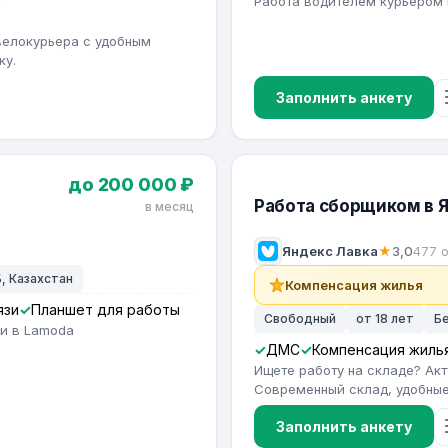
Работа водителем курьером 
велокурьера с удобным
ку.
Заполнить анкету
до 200 000 ₽
Работа сборщиком в 
в месяц
Яндекс Лавка
★
3,0
477 
, Казахстан
Компенсация жилья
язи
Планшет для работы
Свободный
от 18 лет
Б
ии в Lamoda
ДМС
Компенсация жиль
Ищете работу на складе? Ак
Современный склад, удобные 
Заполнить анкету