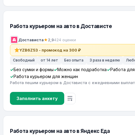
Работа курьером на авто в Достависте
Достависта
★
2,9
424 оценки
YZB6Z53 - промокод на 300 ₽
Свободный
от 14 лет
Без опыта
3 раза в неделю
Люб
Без сумки и формы
Можно как подработка
Работа для
Работа курьером для женщин
Работа пешим курьером в Достависта с ежедневными выпла
Заполнить анкету
Работа курьером на авто в Яндекс Еда