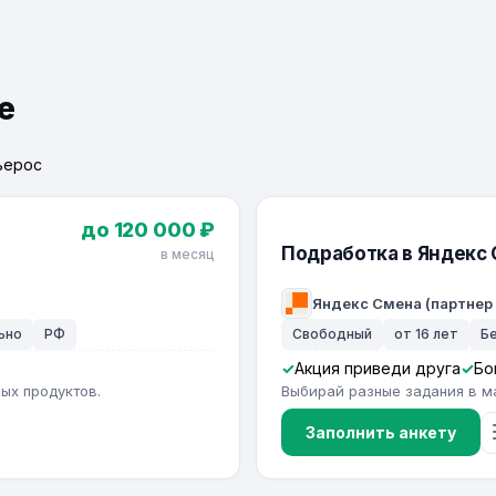
е
ьерос
до 120 000 ₽
Подработка в Яндекс
в месяц
Яндекс Смена (партнер
ьно
РФ
Свободный
от 16 лет
Б
Акция приведи друга
Бо
ых продуктов.
Выбирай разные задания в м
Заполнить анкету