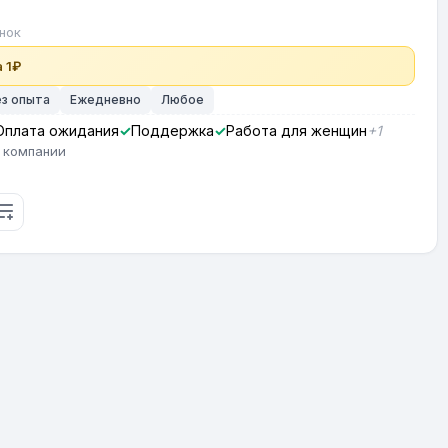
нок
 1₽
ез опыта
Ежедневно
Любое
Оплата ожидания
Поддержка
Работа для женщин
+1
 компании