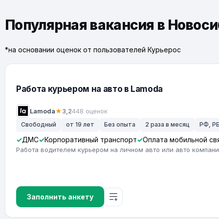
Популярная вакансия в Новос
*на основании оценок от пользователей Курьерос
Работа курьером на авто в Lamoda
Lamoda
★
3,2
448 оценок
Свободный
от 19 лет
Без опыта
2 раза в месяц
РФ, РБ
ДМС
Корпоративный транспорт
Оплата мобильной св
Работа водителем курьером на личном авто или авто компан
Заполнить анкету