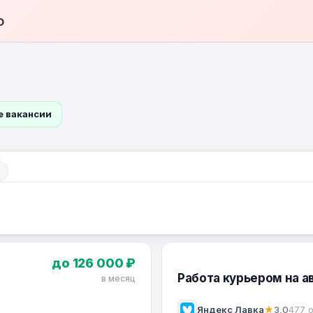
Ф
е вакансии
до 126 000 ₽
Работа курьером на а
в месяц
Яндекс Лавка
★
3,0
477 