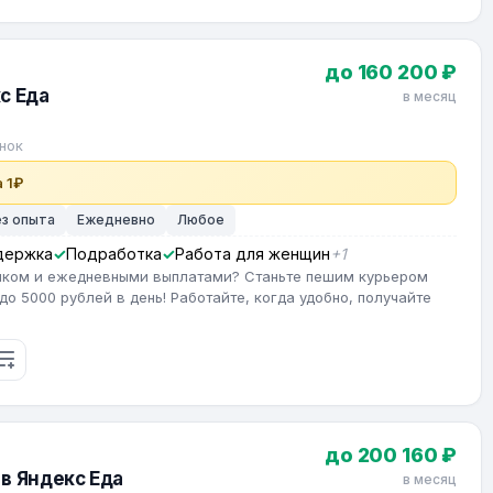
до 160 200 ₽
с Еда
в месяц
нок
 1₽
ез опыта
Ежедневно
Любое
держка
Подработка
Работа для женщин
+1
фиком и ежедневными выплатами? Станьте пешим курьером
до 5000 рублей в день! Работайте, когда удобно, получайте
до 200 160 ₽
в Яндекс Еда
в месяц