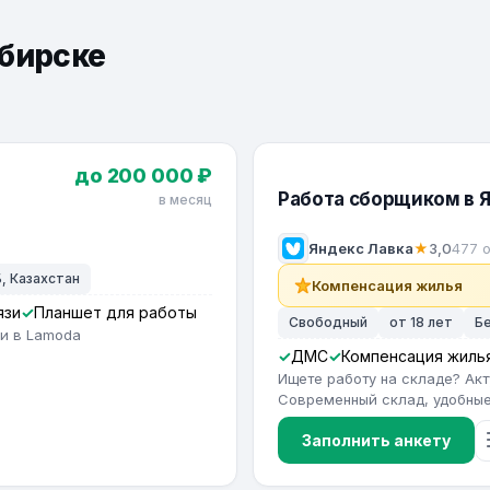
ибирске
до 200 000 ₽
Работа сборщиком в 
в месяц
Яндекс Лавка
★
3,0
477 
, Казахстан
Компенсация жилья
язи
Планшет для работы
Свободный
от 18 лет
Б
ии в Lamoda
ДМС
Компенсация жиль
Ищете работу на складе? Ак
Современный склад, удобные 
Заполнить анкету