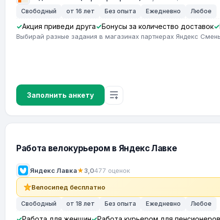
Свободный
от 16 лет
Без опыта
Ежедневно
Любое
Акция приведи друга
Бонусы за количество доставок
Выбирай разные задания в магазинах партнерах Яндекс Смены
Заполнить анкету
Работа велокурьером в Яндекс Лавке
Яндекс Лавка
★
3,0
477 оценок
Велосипед бесплатно
Свободный
от 18 лет
Без опыта
Ежедневно
Любое
Работа для женщин
Работа курьером для пенсионеро