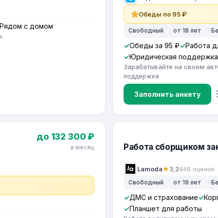
Обеды по 95 ₽
Рядом с домом
Свободный
от 18 лет
Б
.
Обеды за 95 ₽
Работа д
Юридическая поддержка
Зарабатывайте на своем авт
поддержка
Заполнить анкету
до 132 300 ₽
Работа сборщиком зак
в месяц
Lamoda
★
3,2
448 оценок
Свободный
от 19 лет
Б
ДМС и страхование
Кор
Планшет для работы
в