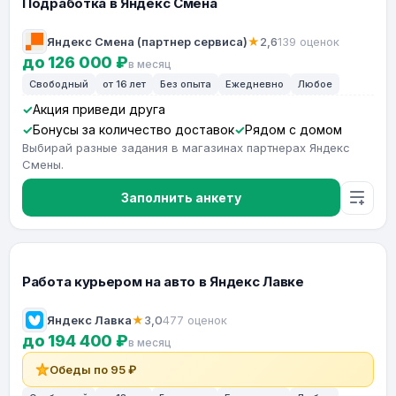
Подработка в Яндекс Смена
Яндекс Смена (партнер сервиса)
★
2,6
139 оценок
до 126 000 ₽
в месяц
Свободный
от 16 лет
Без опыта
Ежедневно
Любое
Акция приведи друга
Бонусы за количество доставок
Рядом с домом
Выбирай разные задания в магазинах партнерах Яндекс
Смены.
Заполнить анкету
Работа курьером на авто в Яндекс Лавке
Яндекс Лавка
★
3,0
477 оценок
до 194 400 ₽
в месяц
Обеды по 95 ₽