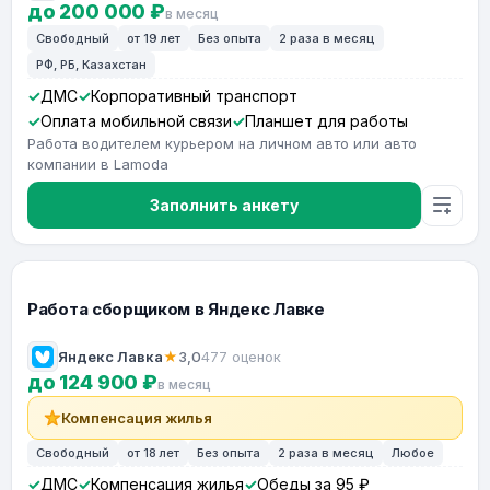
до 200 000 ₽
в месяц
Свободный
от 19 лет
Без опыта
2 раза в месяц
РФ, РБ, Казахстан
ДМС
Корпоративный транспорт
Оплата мобильной связи
Планшет для работы
Работа водителем курьером на личном авто или авто
компании в Lamoda
Заполнить анкету
Работа сборщиком в Яндекс Лавке
Яндекс Лавка
★
3,0
477 оценок
до 124 900 ₽
в месяц
Компенсация жилья
Свободный
от 18 лет
Без опыта
2 раза в месяц
Любое
ДМС
Компенсация жилья
Обеды за 95 ₽