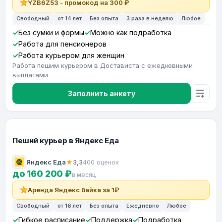
YZB6Z53 - промокод на 300 ₽
Свободный
от 14 лет
Без опыта
3 раза в неделю
Любое
Без сумки и формы
Можно как подработка
Работа для пенсионеров
Работа курьером для женщин
Работа пешим курьером в Достависта с ежедневными
выплатами
Заполнить анкету
Пеший курьер в Яндекс Еда
Яндекс Еда
★
3,3
400 оценок
до 160 200 ₽
в месяц
Аренда Яндекс байка за 1₽
Свободный
от 16 лет
Без опыта
Ежедневно
Любое
Гибкое расписание
Поддержка
Подработка