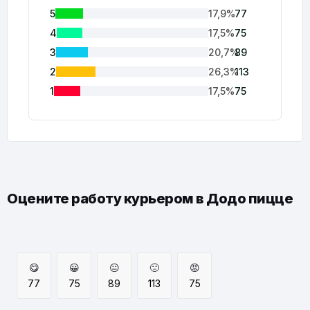
5
17,9%
77
4
17,5%
75
3
20,7%
89
2
26,3%
113
1
17,5%
75
Оцените работу курьером в Додо пицце
😋
😀
😐
🙁
😡
77
75
89
113
75