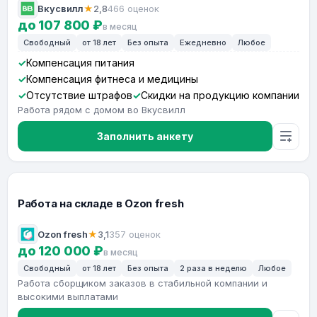
Вкусвилл
★
2,8
466 оценок
до 107 800 ₽
в месяц
Свободный
от 18 лет
Без опыта
Ежедневно
Любое
Компенсация питания
Компенсация фитнеса и медицины
Отсутствие штрафов
Скидки на продукцию компании
Работа рядом с домом во Вкусвилл
Заполнить анкету
Работа на складе в Ozon fresh
Ozon fresh
★
3,1
357 оценок
до 120 000 ₽
в месяц
Свободный
от 18 лет
Без опыта
2 раза в неделю
Любое
Работа сборщиком заказов в стабильной компании и
высокими выплатами