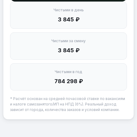
Чистыми в день
3 845 ₽
Чистыми за смену
3 845 ₽
Чистыми в год
784 298 ₽
* Расчёт основан на средней почасовой ставке по вакансиям
и налоге самозанятого/ИП на НПД (6%). Реальный доход
зависит от города, количества заказов и условий компании.