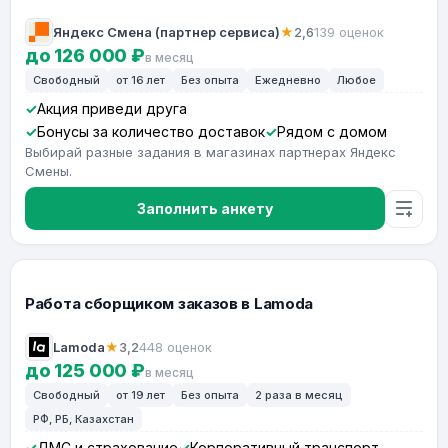
Яндекс Смена (партнер сервиса)
★
2,6
139 оценок
до 126 000 ₽
в месяц
Свободный
от 16 лет
Без опыта
Ежедневно
Любое
Акция приведи друга
Бонусы за количество доставок
Рядом с домом
Выбирай разные задания в магазинах партнерах Яндекс
Смены.
Заполнить анкету
Работа сборщиком заказов в Lamoda
Lamoda
★
3,2
448 оценок
до 125 000 ₽
в месяц
Свободный
от 19 лет
Без опыта
2 раза в месяц
РФ, РБ, Казахстан
ДМС и страхование
Корпоративный транспорт