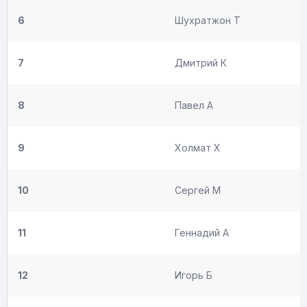
6
Шухратжон Т
7
Дмитрий К
8
Павел А
9
Холмат Х
10
Сергей М
11
Геннадий А
12
Игорь Б