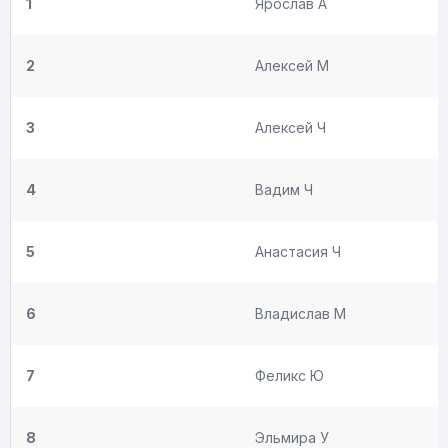
1
Ярослав А
2
Алексей М
3
Алексей Ч
4
Вадим Ч
5
Анастасия Ч
6
Владислав М
7
Феликс Ю
8
Эльмира У