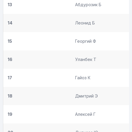
13
Абдурозик Б
14
Леонид Б
15
Георгий Ф
16
Уланбек Т
17
Гайоз К
18
Дмитрий Э
19
Алексей Г