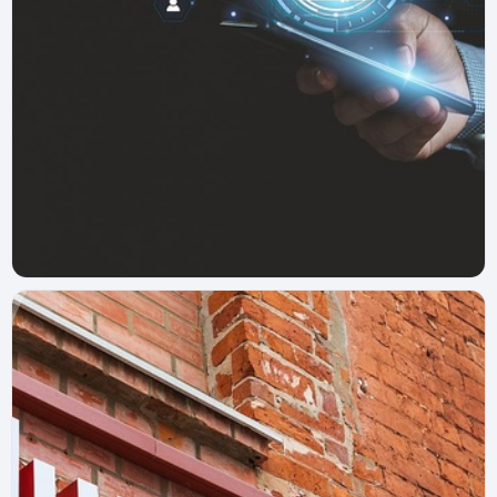
Курьерос
18 июня 2025 г.
Shopper APP — приложение для работы
курьером в Купер
Как работать в Shopper APP? Все о доставке, рейтинге
и доходах для пеших, вело- и автокурьеров