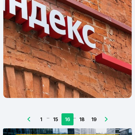
Курьерос
22 октября 2025 г.
...
...
1
15
16
18
19
Приложение Яндекс Про для курьеров:
инструкция, регистрация, где скачать
Как работать с Яндекс.Про: регистрация, настройка,