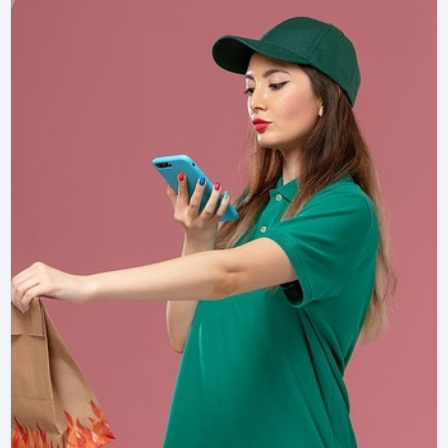
Курьерос
19 июня 2025 г.
Въезд в Россию только по QR-коду: как
работает приложение «Госуслуги RuID»
Как оформить цифровой пропуск в РФ? Все о
приложении Госуслуги RuID и новых правилах въезда