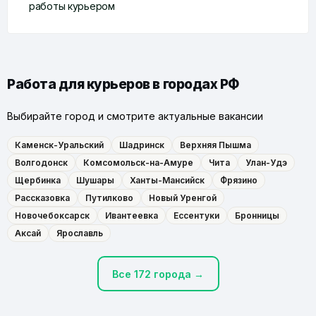
работы курьером
Работа для курьеров в городах РФ
Выбирайте город и смотрите актуальные вакансии
Каменск-Уральский
Шадринск
Верхняя Пышма
Волгодонск
Комсомольск-на-Амуре
Чита
Улан-Удэ
Щербинка
Шушары
Ханты-Мансийск
Фрязино
Рассказовка
Путилково
Новый Уренгой
Новочебоксарск
Ивантеевка
Ессентуки
Бронницы
Аксай
Ярославль
Все 172 города →