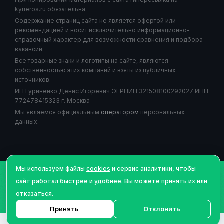
kyrieros.ru обязательна.
Содержание страниц сайта не является офертой или
рекомендацией и носит исключительно информационно-
справочный характер для возможности сравнения и подбора
вакансий.
Все товарные знаки и логотипы на сайте, являются
собственностью этих компаний и взяты из публичных
источников.
ИП Гуриненко Денис Игоревич ОГРНИП 321508100292027 ИНН
772478415323 г. Москва
Мы являемся официальным
оператором
персональных
данных.
Мы используем файлы
cookies
и сервис аналитики, чтобы
©Авторское право
2026
| Курьерос.ру - работа курьером,
сайт работал быстрее и удобнее. Вы можете принять их или
сервис подбора и сравнения вакансий для курьеров - все
отказаться.
права защищены.
Принять
Отклонить