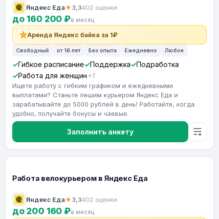
Яндекс Еда
★
3,3
402 оценки
до 160 200 ₽
в месяц
Аренда Яндекс байка за 1₽
Свободный
от 16 лет
Без опыта
Ежедневно
Любое
Гибкое расписание
Поддержка
Подработка
Работа для женщин
+1
Ищете работу с гибким графиком и ежедневными
выплатами? Станьте пешим курьером Яндекс Еда и
зарабатывайте до 5000 рублей в день! Работайте, когда
удобно, получайте бонусы и чаевые.
Заполнить анкету
Работа велокурьером в Яндекс Еда
Яндекс Еда
★
3,3
402 оценки
до 200 160 ₽
в месяц