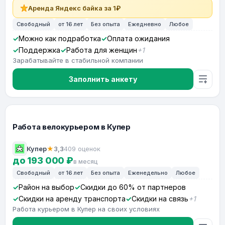
Аренда Яндекс байка за 1₽
Свободный
от 16 лет
Без опыта
Ежедневно
Любое
Можно как подработка
Оплата ожидания
Поддержка
Работа для женщин
+1
Зарабатывайте в стабильной компании
Заполнить анкету
Работа велокурьером в Купер
Купер
★
3,3
409 оценок
до 193 000 ₽
в месяц
Свободный
от 16 лет
Без опыта
Еженедельно
Любое
Район на выбор
Скидки до 60% от партнеров
Скидки на аренду транспорта
Скидки на связь
+1
Работа курьером в Купер на своих условиях