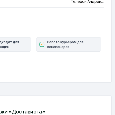
Телефон Андроид
дходит для
Работа курьером для
нщин
пенсионеров
авки «Достависта»