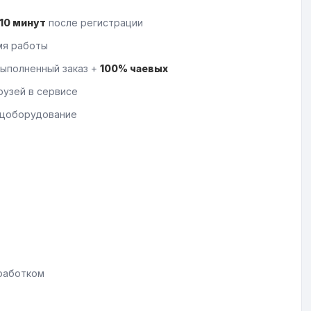
10 минут
после регистрации
мя работы
выполненный заказ +
100% чаевых
узей в сервисе
ецоборудование
аработком