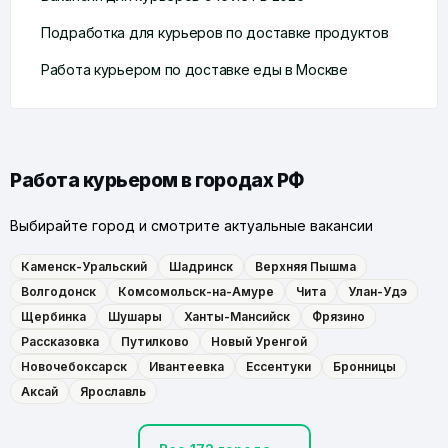
Подработка для курьеров по доставке продуктов
Работа курьером по доставке еды в Москве
Работа курьером в городах РФ
Выбирайте город и смотрите актуальные вакансии
Каменск-Уральский
Шадринск
Верхняя Пышма
Волгодонск
Комсомольск-на-Амуре
Чита
Улан-Удэ
Щербинка
Шушары
Ханты-Мансийск
Фрязино
Рассказовка
Путилково
Новый Уренгой
Новочебоксарск
Ивантеевка
Ессентуки
Бронницы
Аксай
Ярославль