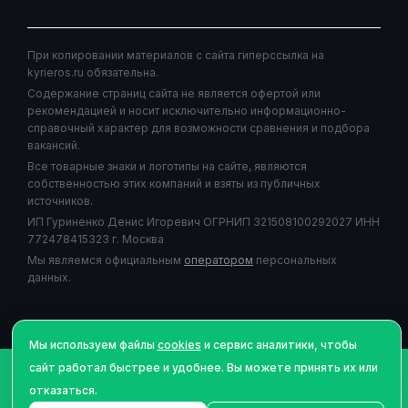
При копировании материалов с сайта гиперссылка на
kyrieros.ru обязательна.
Содержание страниц сайта не является офертой или
рекомендацией и носит исключительно информационно-
справочный характер для возможности сравнения и подбора
вакансий.
Все товарные знаки и логотипы на сайте, являются
собственностью этих компаний и взяты из публичных
источников.
ИП Гуриненко Денис Игоревич ОГРНИП 321508100292027 ИНН
772478415323 г. Москва
Мы являемся официальным
оператором
персональных
данных.
Мы используем файлы
cookies
и сервис аналитики, чтобы
сайт работал быстрее и удобнее. Вы можете принять их или
©Авторское право
2026
| Курьерос.ру - работа курьером,
отказаться.
сервис подбора и сравнения вакансий для курьеров - все