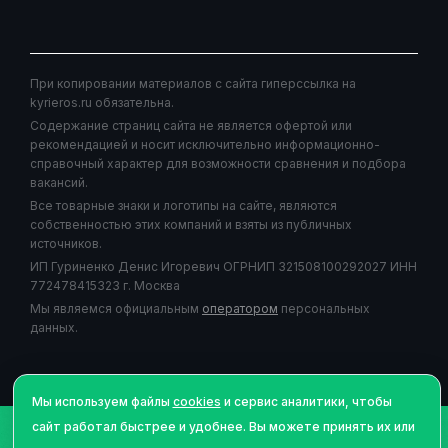
При копировании материалов с сайта гиперссылка на
kyrieros.ru обязательна.
Содержание страниц сайта не является офертой или
рекомендацией и носит исключительно информационно-
справочный характер для возможности сравнения и подбора
вакансий.
Все товарные знаки и логотипы на сайте, являются
собственностью этих компаний и взяты из публичных
источников.
ИП Гуриненко Денис Игоревич ОГРНИП 321508100292027 ИНН
772478415323 г. Москва
Мы являемся официальным
оператором
персональных
данных.
Мы используем файлы
cookies
и сервис аналитики, чтобы
сайт работал быстрее и удобнее. Вы можете принять их или
©Авторское право
2026
| Курьерос.ру - работа курьером,