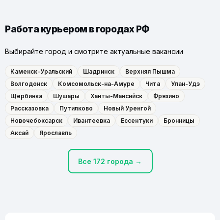
Работа курьером в городах РФ
Выбирайте город и смотрите актуальные вакансии
Каменск-Уральский
Шадринск
Верхняя Пышма
Волгодонск
Комсомольск-на-Амуре
Чита
Улан-Удэ
Щербинка
Шушары
Ханты-Мансийск
Фрязино
Рассказовка
Путилково
Новый Уренгой
Новочебоксарск
Ивантеевка
Ессентуки
Бронницы
Аксай
Ярославль
Все 172 города →