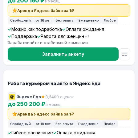
до 200 160 ₽
в месяц
Аренда Яндекс байка за 1₽
Свободный
от 16 лет
Без опыта
Ежедневно
Любое
Можно как подработка
Оплата ожидания
Поддержка
Работа для женщин
+1
Зарабатывайте в стабильной компании
Заполнить анкету
Работа курьером на авто в Яндекс Еда
Яндекс Еда
★
3,3
400 оценок
до 250 200 ₽
в месяц
Аренда Яндекс байка за 1₽
Свободный
от 18 лет
Без опыта
Ежедневно
Любое
Гибкое расписание
Оплата ожидания