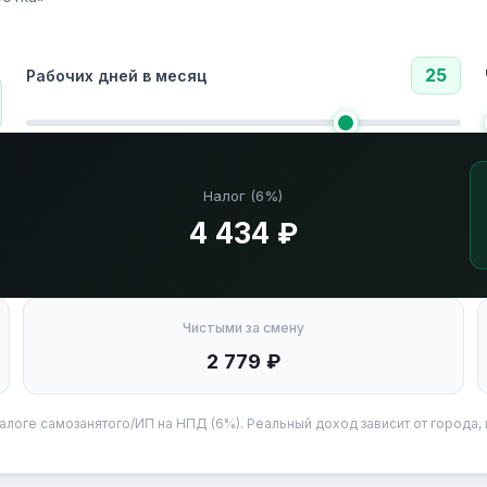
25
Рабочих дней в месяц
Налог (6%)
4 434 ₽
Чистыми за смену
2 779 ₽
алоге самозанятого/ИП на НПД (6%). Реальный доход зависит от города, 