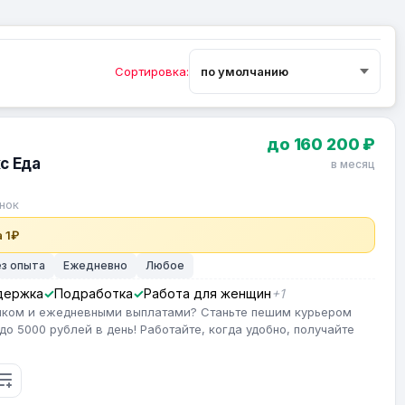
Сортировка:
до 160 200 ₽
с Еда
в месяц
нок
 1₽
ез опыта
Ежедневно
Любое
держка
Подработка
Работа для женщин
+1
фиком и ежедневными выплатами? Станьте пешим курьером
до 5000 рублей в день! Работайте, когда удобно, получайте