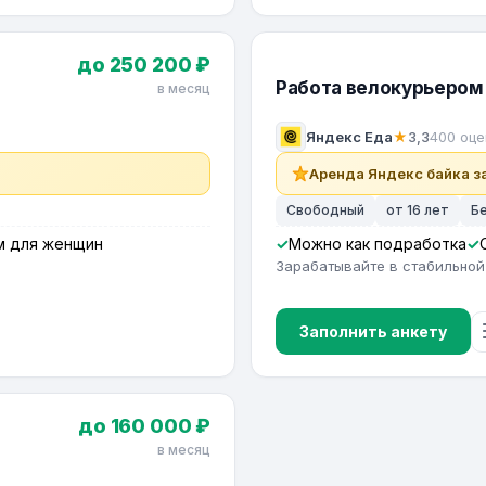
до 250 200 ₽
Работа велокурьером 
в месяц
Яндекс Еда
★
3,3
400 оце
Аренда Яндекс байка за
Свободный
от 16 лет
Б
м для женщин
Можно как подработка
Зарабатывайте в стабильной
Заполнить анкету
до 160 000 ₽
в месяц