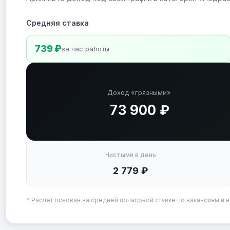
Средняя ставка
739 ₽
за час работы
Доход «грязными»
73 900 ₽
Чистыми в день
2 779 ₽
* Расчёт основан на средней почасовой ставке по вакансиям и н