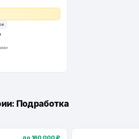
ое
н
тами
рии: Подработка
до 160 000 ₽