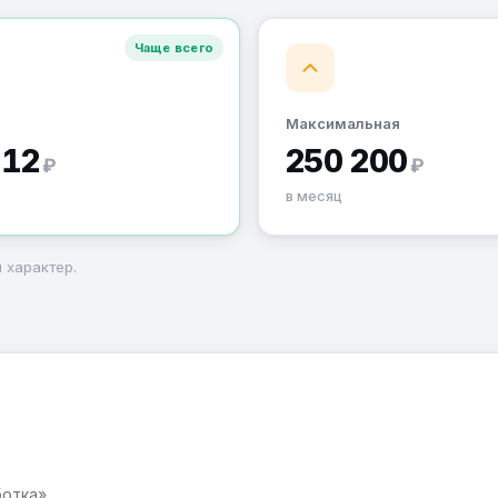
Чаще всего
Максимальная
112
250 200
₽
₽
в месяц
 характер.
ботка»