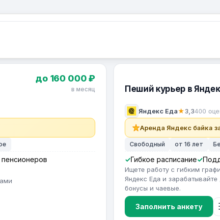
до 160 000 ₽
Пеший курьер в Яндек
в месяц
Яндекс Еда
★
3,3
400 оце
Аренда Яндекс байка за
ое
Свободный
от 16 лет
Б
 пенсионеров
Гибкое расписание
Под
Ищете работу с гибким гра
Яндекс Еда и зарабатывайте 
тами
бонусы и чаевые.
Заполнить анкету