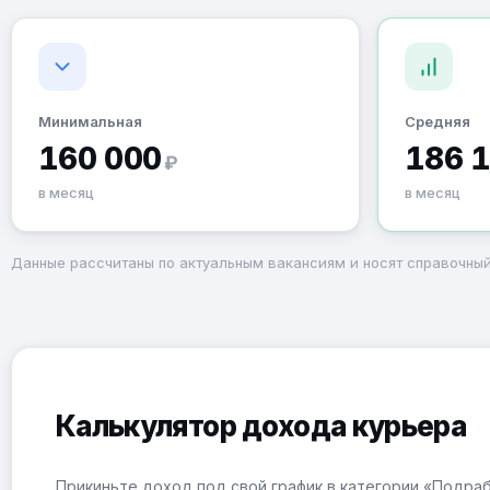
Минимальная
Средняя
160 000
186 
₽
в месяц
в месяц
Данные рассчитаны по актуальным вакансиям и носят справочный
Калькулятор дохода курьера
Прикиньте доход под свой график в категории «Подра