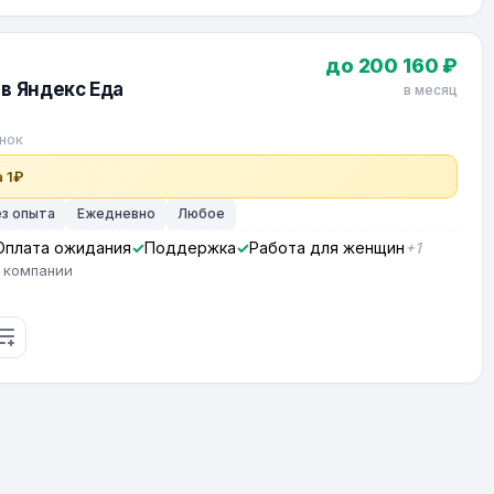
до 200 160 ₽
в Яндекс Еда
в месяц
нок
 1₽
ез опыта
Ежедневно
Любое
Оплата ожидания
Поддержка
Работа для женщин
+1
 компании