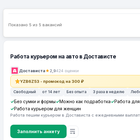
Показано 5 из 5 вакансий
Работа курьером на авто в Достависте
Достависта
★
2,9
424 оценки
YZB6Z53 - промокод на 300 ₽
Свободный
от 14 лет
Без опыта
3 раза в неделю
Люб
Без сумки и формы
Можно как подработка
Работа для
Работа курьером для женщин
Работа пешим курьером в Достависта с ежедневными выпла
Заполнить анкету