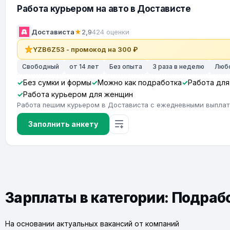
Работа курьером на авто в Достависте
Достависта
★
2,9
424 оценки
YZB6Z53 - промокод на 300 ₽
Свободный
от 14 лет
Без опыта
3 раза в неделю
Люб
Без сумки и формы
Можно как подработка
Работа для
Работа курьером для женщин
Работа пешим курьером в Достависта с ежедневными выпла
Заполнить анкету
Зарплаты в категории: Подраб
На основании актуальных вакансий от компаний