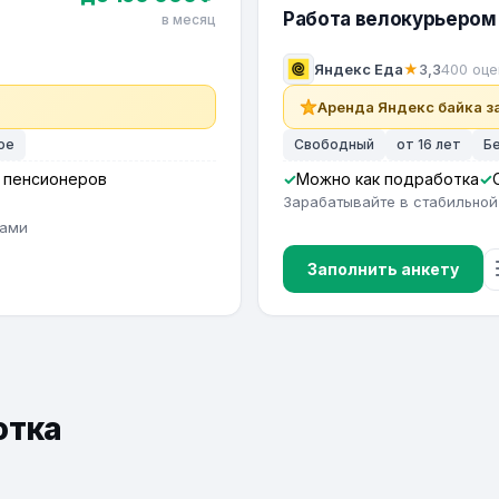
Работа велокурьером 
в месяц
Яндекс Еда
★
3,3
400 оце
Аренда Яндекс байка за
ое
Свободный
от 16 лет
Б
 пенсионеров
Можно как подработка
Зарабатывайте в стабильной
тами
Заполнить анкету
отка