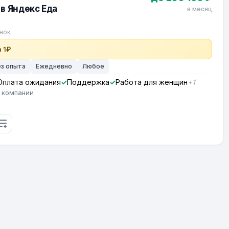
в Яндекс Еда
в месяц
нок
 1₽
ез опыта
Ежедневно
Любое
Оплата ожидания
Поддержка
Работа для женщин
+1
 компании