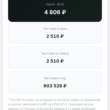
Налог (6%)
4 806 ₽
Чистыми в день
2 510 ₽
Чистыми за смену
2 510 ₽
Чистыми в год
903 528 ₽
* Расчёт основан на средней почасовой ставке по вакансиям
и налоге самозанятого/ИП на НПД (6%). Реальный доход
зависит от города, количества заказов и условий компании.