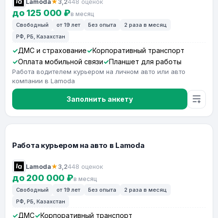
Lamoda
★
3,2
448 оценок
до 125 000 ₽
в месяц
Свободный
от 19 лет
Без опыта
2 раза в месяц
РФ, РБ, Казахстан
ДМС и страхование
Корпоративный транспорт
Оплата мобильной связи
Планшет для работы
Работа водителем курьером на личном авто или авто
компании в Lamoda
Заполнить анкету
Работа курьером на авто в Lamoda
Lamoda
★
3,2
448 оценок
до 200 000 ₽
в месяц
Свободный
от 19 лет
Без опыта
2 раза в месяц
РФ, РБ, Казахстан
ДМС
Корпоративный транспорт