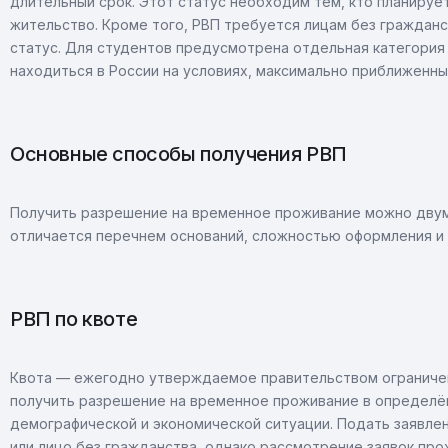
длительный срок. Этот статус необходим тем, кто планирует
жительство. Кроме того, РВП требуется лицам без граждан
статус. Для студентов предусмотрена отдельная категория
находиться в России на условиях, максимально приближенны
Основные способы получения РВП
Получить разрешение на временное проживание можно двум
отличается перечнем оснований, сложностью оформления и
РВП по квоте
Квота — ежегодно утверждаемое правительством ограничен
получить разрешение на временное проживание в определён
демографической и экономической ситуации. Подать заявле
или лицо без гражданства, однако рассмотрение заявок про