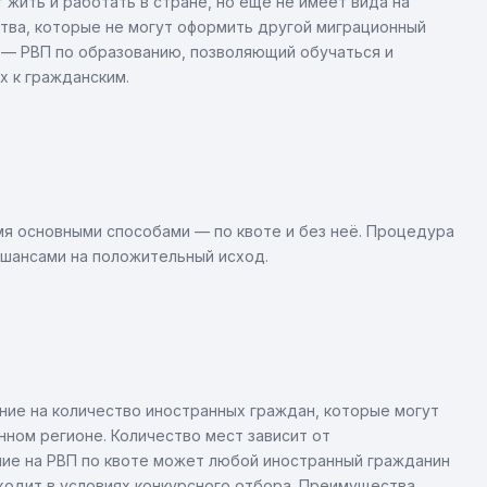
 жить и работать в стране, но ещё не имеет вида на
ства, которые не могут оформить другой миграционный
 — РВП по образованию, позволяющий обучаться и
х к гражданским.
я основными способами — по квоте и без неё. Процедура
 шансами на положительный исход.
ие на количество иностранных граждан, которые могут
ном регионе. Количество мест зависит от
ние на РВП по квоте может любой иностранный гражданин
ходит в условиях конкурсного отбора. Преимущества