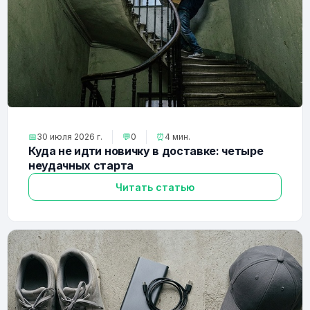
📅
30 июля 2026 г.
💬
0
⏰
4 мин.
Куда не идти новичку в доставке: четыре
неудачных старта
Читать статью