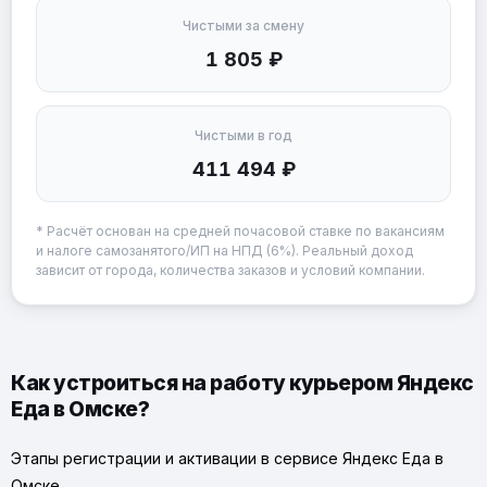
Чистыми за смену
1 805 ₽
Чистыми в год
411 494 ₽
* Расчёт основан на средней почасовой ставке по вакансиям
и налоге самозанятого/ИП на НПД (6%). Реальный доход
зависит от города, количества заказов и условий компании.
Как устроиться на работу курьером Яндекс
Еда в Омске?
Этапы регистрации и активации в сервисе Яндекс Еда в
Омске