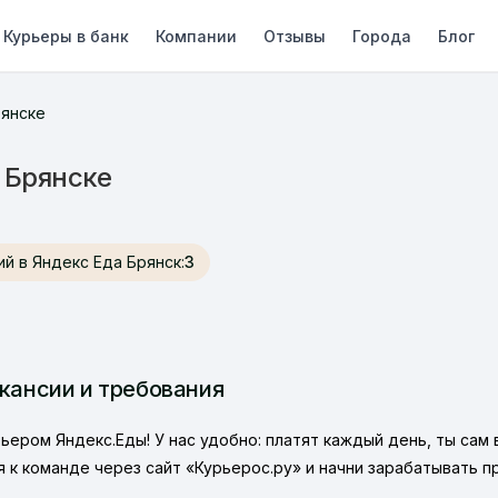
Курьеры в банк
Компании
Отзывы
Города
Блог
рянске
 Брянске
нсий в Яндекс Еда Брянск:
3
акансии и требования
рьером Яндекс.Еды! У нас удобно: платят каждый день, ты сам
 к команде через сайт «Курьерос.ру» и начни зарабатывать п