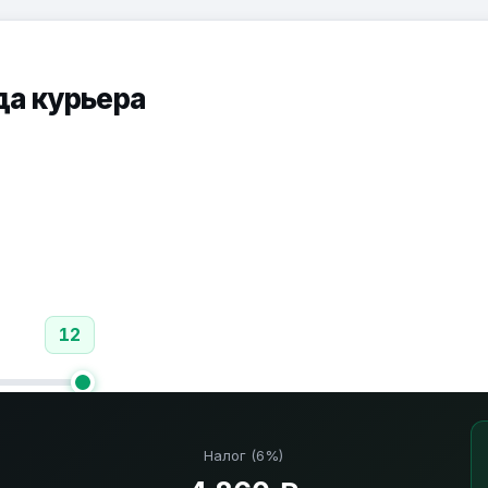
да курьера
12
Налог (6%)