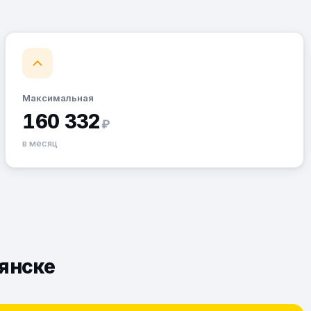
Максимальная
160 332
₽
в месяц
рянске