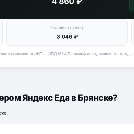
4 860 ₽
Чистыми за смену
3 046 ₽
алоге самозанятого/ИП на НПД (6%). Реальный доход зависит от города, 
ером Яндекс Еда в Брянске?
ске