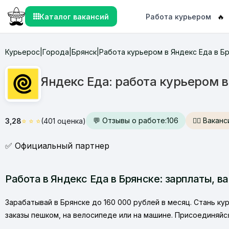
Каталог вакансий
Работа курьером
🔥
Курьерос
Города
Брянск
Работа курьером в Яндекс Еда в Б
|
|
|
Яндекс Еда: работа курьером в
💬 Отзывы о работе:
106
🙋‍♂️ Вака
3,28
⭐
⭐
⭐
(401 оценка)
✅ Официальный партнер
Работа в Яндекс Еда в Брянске: зарплаты, в
Зарабатывай в Брянске до 160 000 рублей в месяц. Стань ку
заказы пешком, на велосипеде или на машине. Присоединяйся