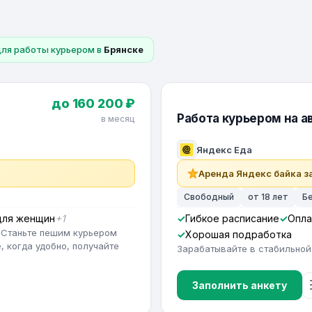
для работы курьером в
Брянске
до 160 200 ₽
Работа курьером на ав
в месяц
Яндекс Еда
Аренда Яндекс байка за
Свободный
от 18 лет
Б
для женщин
+1
Гибкое расписание
Опла
 Станьте пешим курьером
Хорошая подработка
, когда удобно, получайте
Зарабатывайте в стабильной
Заполнить анкету