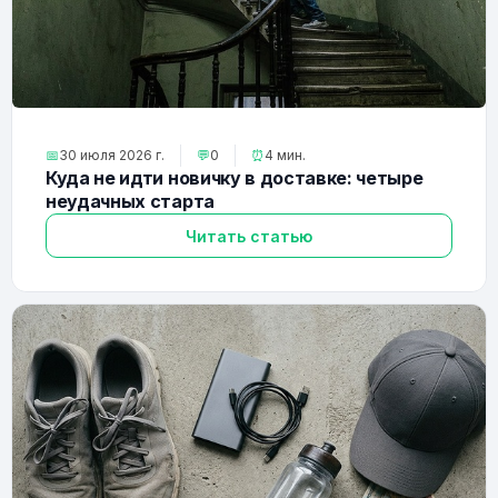
📅
30 июля 2026 г.
💬
0
⏰
4 мин.
Куда не идти новичку в доставке: четыре
неудачных старта
Читать статью