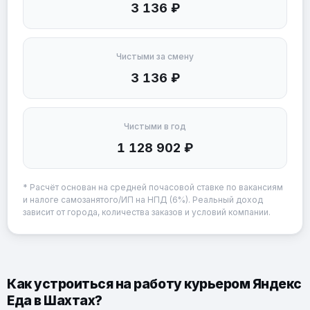
3 136 ₽
Чистыми за смену
3 136 ₽
Чистыми в год
1 128 902 ₽
* Расчёт основан на средней почасовой ставке по вакансиям
и налоге самозанятого/ИП на НПД (6%). Реальный доход
зависит от города, количества заказов и условий компании.
Как устроиться на работу курьером Яндекс
Еда в Шахтах?