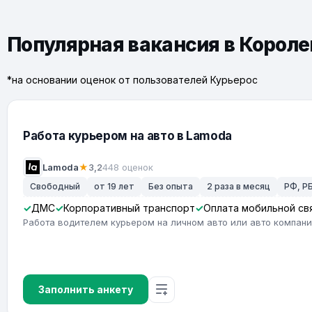
Популярная вакансия в Короле
*на основании оценок от пользователей Курьерос
Работа курьером на авто в Lamoda
Lamoda
★
3,2
448 оценок
Свободный
от 19 лет
Без опыта
2 раза в месяц
РФ, РБ
ДМС
Корпоративный транспорт
Оплата мобильной св
Работа водителем курьером на личном авто или авто компан
Заполнить анкету