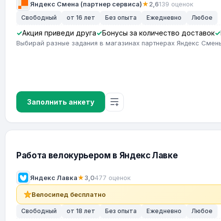
Яндекс Смена (партнер сервиса)
★
2,6
139 оценок
Свободный
от 16 лет
Без опыта
Ежедневно
Любое
Акция приведи друга
Бонусы за количество доставок
Выбирай разные задания в магазинах партнерах Яндекс Смены
Заполнить анкету
Работа велокурьером в Яндекс Лавке
Яндекс Лавка
★
3,0
477 оценок
Велосипед бесплатно
Свободный
от 18 лет
Без опыта
Ежедневно
Любое