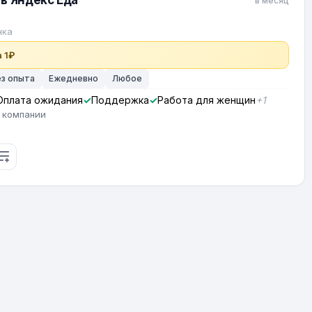
в Яндекс Еда
в месяц
нка
 1₽
ез опыта
Ежедневно
Любое
Оплата ожидания
Поддержка
Работа для женщин
+1
 компании