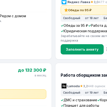
Яндекс Лавка
★
3,0
477 
Обеды по 95 ₽
Рядом с домом
Свободный
от 18 лет
Б
.
Обеды за 95 ₽
Работа д
Юридическая поддержка
Зарабатывайте на своем авт
поддержка
Заполнить анкету
до 132 300 ₽
Работа сборщиком зак
в месяц
Lamoda
★
3,2
448 оценок
Свободный
от 19 лет
Б
ДМС и страхование
Кор
Планшет для работы