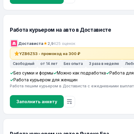
Работа курьером на авто в Достависте
Достависта
★
2,9
425 оценок
YZB6Z53 - промокод на 300 ₽
Свободный
от 14 лет
Без опыта
3 раза в неделю
Люб
Без сумки и формы
Можно как подработка
Работа для
Работа курьером для женщин
Работа пешим курьером в Достависта с ежедневными выпла
Заполнить анкету