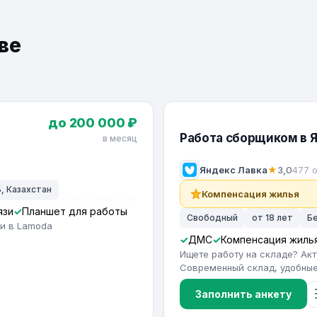
ве
до 200 000 ₽
Работа сборщиком в 
в месяц
Яндекс Лавка
★
3,0
477 
, Казахстан
Компенсация жилья
язи
Планшет для работы
Свободный
от 18 лет
Б
ии в Lamoda
ДМС
Компенсация жиль
Ищете работу на складе? Ак
Современный склад, удобные 
Заполнить анкету