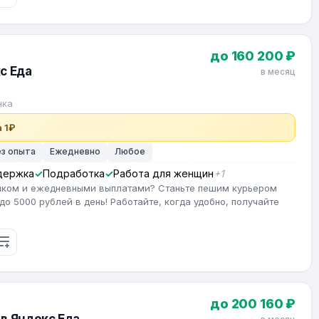
до 160 200 ₽
с Еда
в месяц
нка
 1₽
ез опыта
Ежедневно
Любое
держка
Подработка
Работа для женщин
+1
фиком и ежедневными выплатами? Станьте пешим курьером
до 5000 рублей в день! Работайте, когда удобно, получайте
до 200 160 ₽