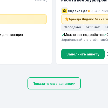
Работа велокурьером 
в месяц
Яндекс Еда
★
3,3
401 оце
Аренда Яндекс байка за
Свободный
от 16 лет
Б
м для женщин
Можно как подработка
Зарабатывайте в стабильной
Заполнить анкету
Показать еще вакансии