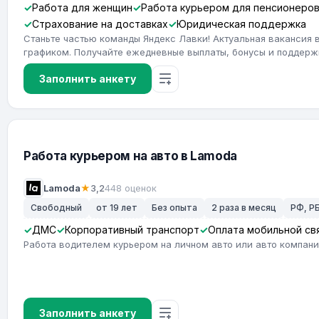
Работа для женщин
Работа курьером для пенсионеро
Страхование на доставках
Юридическая поддержка
Станьте частью команды Яндекс Лавки! Актуальная вакансия 
графиком. Получайте ежедневные выплаты, бонусы и поддерж
Заполнить анкету
Работа курьером на авто в Lamoda
Lamoda
★
3,2
448 оценок
Свободный
от 19 лет
Без опыта
2 раза в месяц
РФ, РБ
ДМС
Корпоративный транспорт
Оплата мобильной св
Работа водителем курьером на личном авто или авто компан
Заполнить анкету