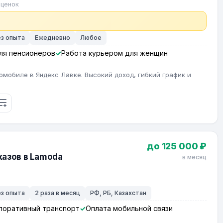
оценок
ез опыта
Ежедневно
Любое
ля пенсионеров
Работа курьером для женщин
омобиле в Яндекс Лавке. Высокий доход, гибкий график и
до 125 000 ₽
азов в Lamoda
в месяц
ез опыта
2 раза в месяц
РФ, РБ, Казахстан
поративный транспорт
Оплата мобильной связи