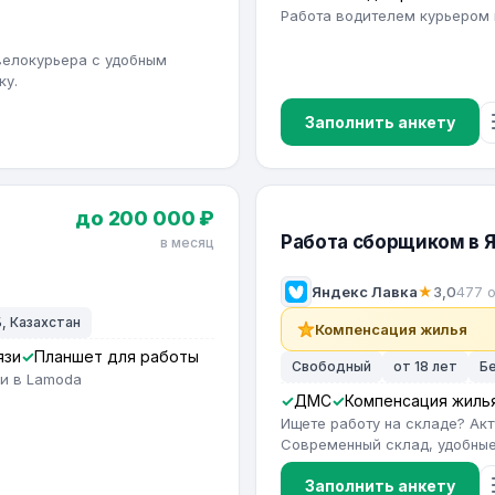
в
Работа водителем курьером 
велокурьера с удобным
ку.
Заполнить анкету
до 200 000 ₽
Работа сборщиком в 
в месяц
Яндекс Лавка
★
3,0
477 
, Казахстан
Компенсация жилья
язи
Планшет для работы
Свободный
от 18 лет
Б
ии в Lamoda
ДМС
Компенсация жиль
Ищете работу на складе? Ак
Современный склад, удобные 
Заполнить анкету