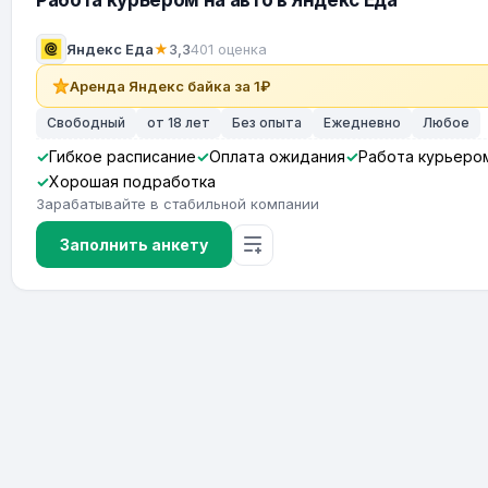
Работа курьером на авто в Яндекс Еда
Яндекс Еда
★
3,3
401 оценка
Аренда Яндекс байка за 1₽
Свободный
от 18 лет
Без опыта
Ежедневно
Любое
Гибкое расписание
Оплата ожидания
Работа курьеро
Хорошая подработка
Зарабатывайте в стабильной компании
Заполнить анкету