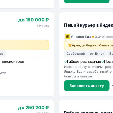
до 160 000 ₽
Пеший курьер в Яндек
в месяц
Яндекс Еда
★
3,3
401 оце
Аренда Яндекс байка за
ое
Свободный
от 16 лет
Б
 пенсионеров
Гибкое расписание
Под
Ищете работу с гибким гра
Яндекс Еда и зарабатывайте 
тами
бонусы и чаевые.
Заполнить анкету
до 250 200 ₽