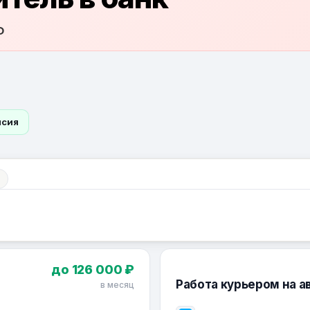
Ф
нсия
до 126 000 ₽
Работа курьером на а
в месяц