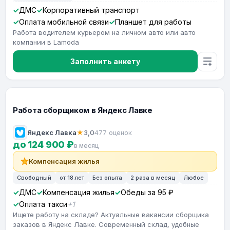
ДМС
Корпоративный транспорт
Оплата мобильной связи
Планшет для работы
Работа водителем курьером на личном авто или авто
компании в Lamoda
Заполнить анкету
Работа сборщиком в Яндекс Лавке
Яндекс Лавка
★
3,0
477 оценок
до 124 900 ₽
в месяц
Компенсация жилья
Свободный
от 18 лет
Без опыта
2 раза в месяц
Любое
ДМС
Компенсация жилья
Обеды за 95 ₽
Оплата такси
+1
Ищете работу на складе? Актуальные вакансии сборщика
заказов в Яндекс Лавке. Современный склад, удобные