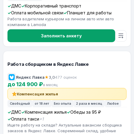
ДМС
Корпоративный транспорт
Оплата мобильной связи
Планшет для работы
Работа водителем курьером на личном авто или авто
компании в Lamoda
Заполнить анкету
Работа сборщиком в Яндекс Лавке
Яндекс Лавка
★
3,0
477 оценок
до 124 900 ₽
в месяц
Компенсация жилья
Свободный
от 18 лет
Без опыта
2 раза в месяц
Любое
ДМС
Компенсация жилья
Обеды за 95 ₽
Оплата такси
+1
Ищете работу на складе? Актуальные вакансии сборщика
заказов в Яндекс Лавке. Современный склад, удобные