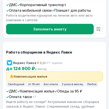
ДМС
Корпоративный транспорт
Оплата мобильной связи
Планшет для работы
Работа водителем курьером на личном авто или авто
компании в Lamoda
Заполнить анкету
Работа сборщиком в Яндекс Лавке
Яндекс Лавка
★
3,0
477 оценок
до 124 900 ₽
в месяц
Компенсация жилья
Свободный
от 18 лет
Без опыта
2 раза в месяц
Любое
ДМС
Компенсация жилья
Обеды за 95 ₽
Оплата такси
+1
Ищете работу на складе? Актуальные вакансии сборщика
заказов в Яндекс Лавке. Современный склад, удобные