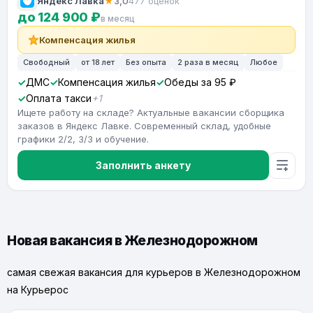
Яндекс Лавка
★
3,0
477 оценок
до 124 900 ₽
в месяц
Компенсация жилья
Свободный
от 18 лет
Без опыта
2 раза в месяц
Любое
ДМС
Компенсация жилья
Обеды за 95 ₽
Оплата такси
+1
Ищете работу на складе? Актуальные вакансии сборщика
заказов в Яндекс Лавке. Современный склад, удобные
графики 2/2, 3/3 и обучение.
Заполнить анкету
Новая вакансия в Железнодорожном
самая свежая вакансия для курьеров в Железнодорожном
на Курьерос