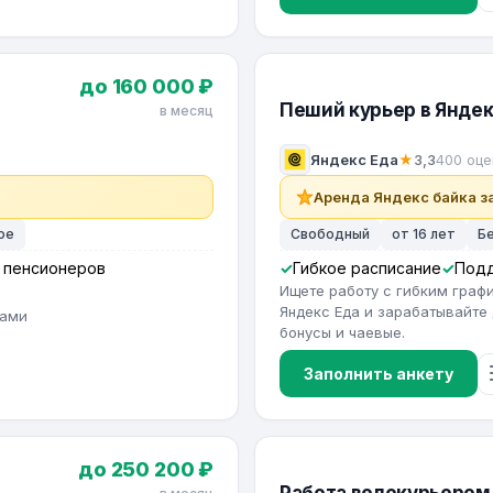
до 160 000 ₽
Пеший курьер в Яндек
в месяц
Яндекс Еда
★
3,3
400 оце
Аренда Яндекс байка за
ое
Свободный
от 16 лет
Б
 пенсионеров
Гибкое расписание
Под
Ищете работу с гибким гра
Яндекс Еда и зарабатывайте 
тами
бонусы и чаевые.
Заполнить анкету
до 250 200 ₽