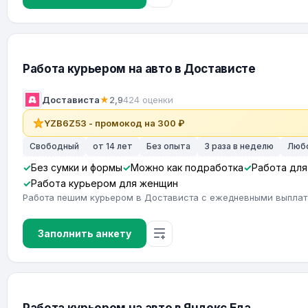
Работа курьером на авто в Достависте
Достависта
★
2,9
424 оценки
YZB6Z53 - промокод на 300 ₽
Свободный
от 14 лет
Без опыта
3 раза в неделю
Люб
Без сумки и формы
Можно как подработка
Работа для
Работа курьером для женщин
Работа пешим курьером в Достависта с ежедневными выпла
Заполнить анкету