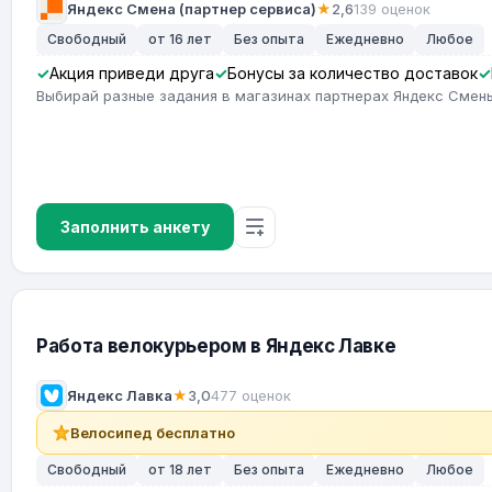
Яндекс Смена (партнер сервиса)
★
2,6
139 оценок
Свободный
от 16 лет
Без опыта
Ежедневно
Любое
Акция приведи друга
Бонусы за количество доставок
Выбирай разные задания в магазинах партнерах Яндекс Смены
Заполнить анкету
Работа велокурьером в Яндекс Лавке
Яндекс Лавка
★
3,0
477 оценок
Велосипед бесплатно
Свободный
от 18 лет
Без опыта
Ежедневно
Любое