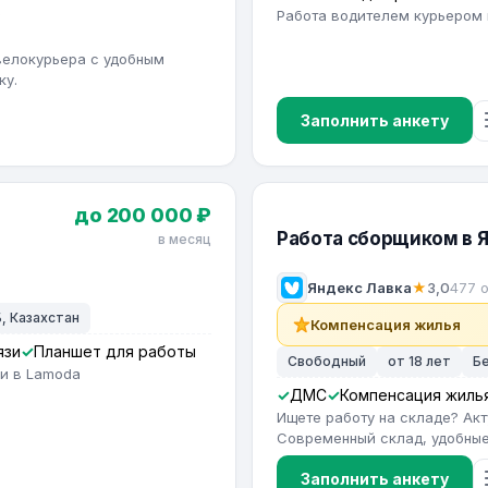
в
Работа водителем курьером 
велокурьера с удобным
ку.
Заполнить анкету
до 200 000 ₽
Работа сборщиком в 
в месяц
Яндекс Лавка
★
3,0
477 
, Казахстан
Компенсация жилья
язи
Планшет для работы
Свободный
от 18 лет
Б
ии в Lamoda
ДМС
Компенсация жиль
Ищете работу на складе? Ак
Современный склад, удобные 
Заполнить анкету