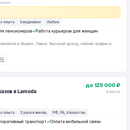
оценок
ез опыта
Ежедневно
Любое
ля пенсионеров
Работа курьером для женщин
омобиле в Яндекс Лавке. Высокий доход, гибкий график и
до 125 000 ₽
азов в Lamoda
в месяц
ез опыта
2 раза в месяц
РФ, РБ, Казахстан
поративный транспорт
Оплата мобильной связи