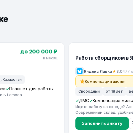
ке
до 200 000 ₽
Работа сборщиком в 
в месяц
Яндекс Лавка
★
3,0
477 
, Казахстан
Компенсация жилья
язи
Планшет для работы
Свободный
от 18 лет
Б
ии в Lamoda
ДМС
Компенсация жиль
Ищете работу на складе? Ак
Современный склад, удобные 
Заполнить анкету