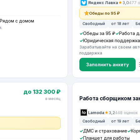
Яндекс Лавка
★
3,0
477 
Обеды по 95 ₽
Рядом с домом
Свободный
от 18 лет
Б
.
Обеды за 95 ₽
Работа д
Юридическая поддержка
Зарабатывайте на своем авт
поддержка
Заполнить анкету
до 132 300 ₽
Работа сборщиком зак
в месяц
Lamoda
★
3,2
448 оценок
Свободный
от 19 лет
Б
ДМС и страхование
Кор
Планшет для работы