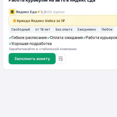
Работа курьером на авто в Яндекс Еда
Яндекс Еда
★
3,3
400 оценок
Аренда Яндекс байка за 1₽
Свободный
от 18 лет
Без опыта
Ежедневно
Любое
Гибкое расписание
Оплата ожидания
Работа курьеро
Хорошая подработка
Зарабатывайте в стабильной компании
Заполнить анкету