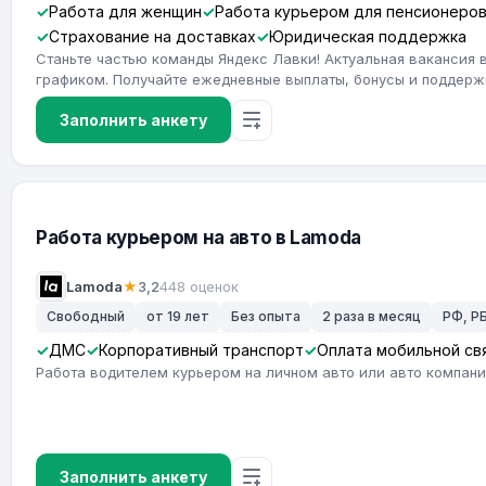
Работа для женщин
Работа курьером для пенсионеро
Страхование на доставках
Юридическая поддержка
Станьте частью команды Яндекс Лавки! Актуальная вакансия 
графиком. Получайте ежедневные выплаты, бонусы и поддерж
Заполнить анкету
Работа курьером на авто в Lamoda
Lamoda
★
3,2
448 оценок
Свободный
от 19 лет
Без опыта
2 раза в месяц
РФ, РБ
ДМС
Корпоративный транспорт
Оплата мобильной св
Работа водителем курьером на личном авто или авто компан
Заполнить анкету