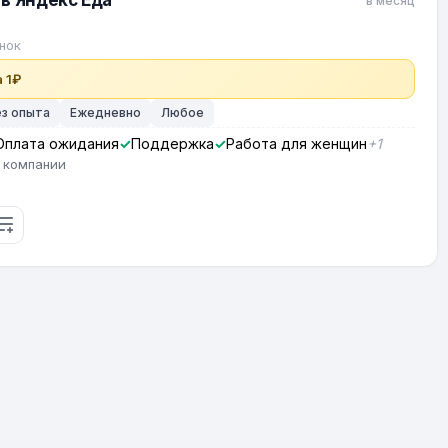
в Яндекс Еда
в месяц
нок
 1₽
ез опыта
Ежедневно
Любое
Оплата ожидания
Поддержка
Работа для женщин
+1
 компании