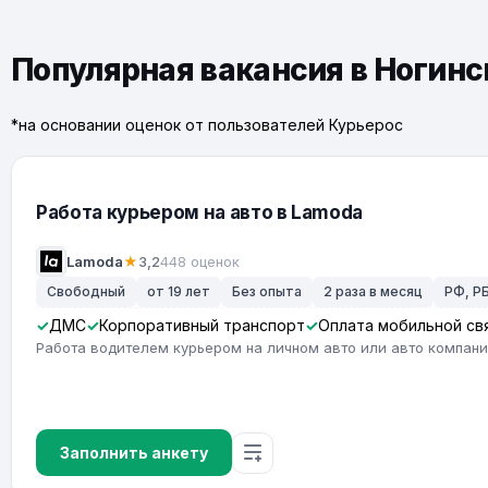
Популярная вакансия в Ногинс
*на основании оценок от пользователей Курьерос
Работа курьером на авто в Lamoda
Lamoda
★
3,2
448 оценок
Свободный
от 19 лет
Без опыта
2 раза в месяц
РФ, РБ
ДМС
Корпоративный транспорт
Оплата мобильной св
Работа водителем курьером на личном авто или авто компан
Заполнить анкету