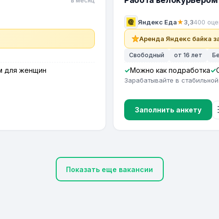
Работа велокурьером 
в месяц
Яндекс Еда
★
3,3
400 оце
Аренда Яндекс байка за
Свободный
от 16 лет
Б
м для женщин
Можно как подработка
Зарабатывайте в стабильной
Заполнить анкету
Показать еще вакансии