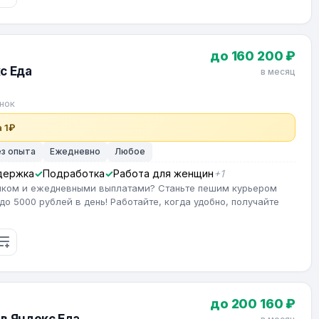
до 160 200 ₽
с Еда
в месяц
нок
 1₽
ез опыта
Ежедневно
Любое
держка
Подработка
Работа для женщин
+1
фиком и ежедневными выплатами? Станьте пешим курьером
до 5000 рублей в день! Работайте, когда удобно, получайте
до 200 160 ₽