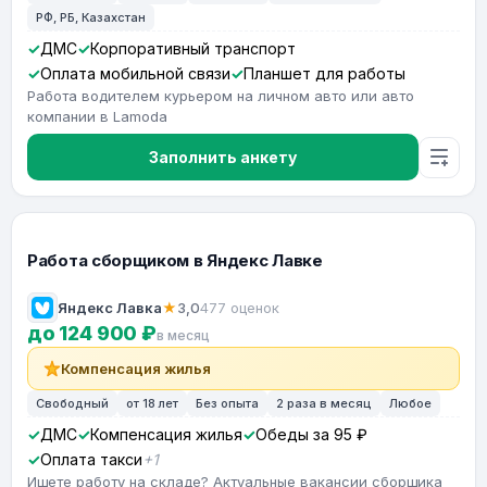
РФ, РБ, Казахстан
ДМС
Корпоративный транспорт
Оплата мобильной связи
Планшет для работы
Работа водителем курьером на личном авто или авто
компании в Lamoda
Заполнить анкету
Работа сборщиком в Яндекс Лавке
Яндекс Лавка
★
3,0
477 оценок
до 124 900 ₽
в месяц
Компенсация жилья
Свободный
от 18 лет
Без опыта
2 раза в месяц
Любое
ДМС
Компенсация жилья
Обеды за 95 ₽
Оплата такси
+1
Ищете работу на складе? Актуальные вакансии сборщика