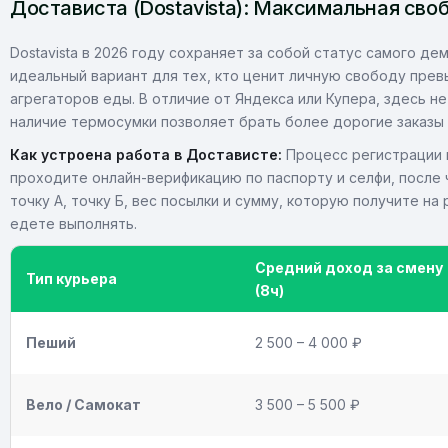
Достависта (Dostavista): Максимальная сво
Dostavista в 2026 году сохраняет за собой статус самого де
идеальный вариант для тех, кто ценит личную свободу прев
агрегаторов еды. В отличие от Яндекса или Купера, здесь н
наличие термосумки позволяет брать более дорогие заказы 
Как устроена работа в Достависте:
Процесс регистрации 
проходите онлайн-верификацию по паспорту и селфи, после ч
точку А, точку Б, вес посылки и сумму, которую получите на
едете выполнять.
Средний доход за смену
Тип курьера
(8ч)
Пеший
2 500 – 4 000 ₽
Вело / Самокат
3 500 – 5 500 ₽