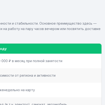
чности и стабильности. Основное преимущество здесь —
и на работу на пару часов вечером или посвятить доставке
году
0 000 ₽ в месяц при полной занятости
исимости от региона и активности
женедельно на карту
д (в т.ч. электро), самокат, автомобиль