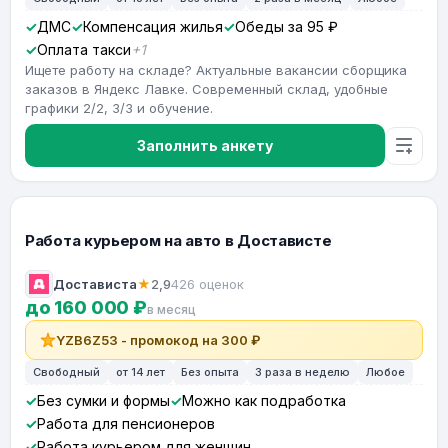
ДМС
Компенсация жилья
Обеды за 95 ₽
Оплата такси
+1
Ищете работу на складе? Актуальные вакансии сборщика
заказов в Яндекс Лавке. Современный склад, удобные
графики 2/2, 3/3 и обучение.
Заполнить анкету
Работа курьером на авто в Достависте
Достависта
★
2,9
426 оценок
до 160 000 ₽
в месяц
YZB6Z53 - промокод на 300 ₽
Свободный
от 14 лет
Без опыта
3 раза в неделю
Любое
Без сумки и формы
Можно как подработка
Работа для пенсионеров
Работа курьером для женщин