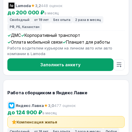
Lamoda
★
3,2
448 оценок
до 200 000 ₽
в месяц
Свободный
от 19 лет
Без опыта
2 раза в месяц
РФ, РБ, Казахстан
ДМС
Корпоративный транспорт
Оплата мобильной связи
Планшет для работы
Работа водителем курьером на личном авто или авто
компании в Lamoda
Заполнить анкету
Работа сборщиком в Яндекс Лавке
Яндекс Лавка
★
3,0
477 оценок
до 124 900 ₽
в месяц
Компенсация жилья
Свободный
от 18 лет
Без опыта
2 раза в месяц
Любое