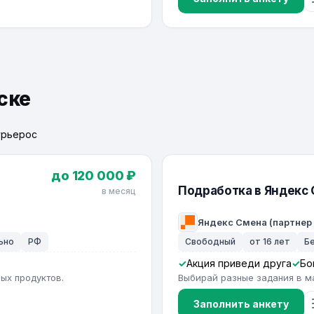
ске
урьерос
до 120 000 ₽
Подработка в Яндекс
в месяц
Яндекс Смена (партнер
ьно
РФ
Свободный
от 16 лет
Б
Акция приведи друга
Бо
ых продуктов.
Выбирай разные задания в м
Заполнить анкету