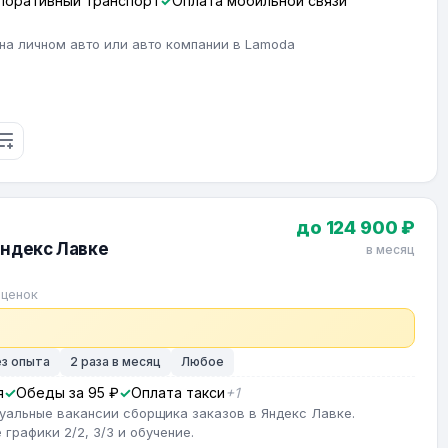
поративный транспорт
Оплата мобильной связи
на личном авто или авто компании в Lamoda
до 124 900 ₽
Яндекс Лавке
в месяц
оценок
ез опыта
2 раза в месяц
Любое
я
Обеды за 95 ₽
Оплата такси
+1
туальные вакансии сборщика заказов в Яндекс Лавке.
графики 2/2, 3/3 и обучение.