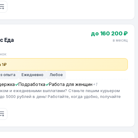
до 160 200 ₽
с Еда
в месяц
нок
 1₽
ез опыта
Ежедневно
Любое
держка
Подработка
Работа для женщин
+1
фиком и ежедневными выплатами? Станьте пешим курьером
до 5000 рублей в день! Работайте, когда удобно, получайте