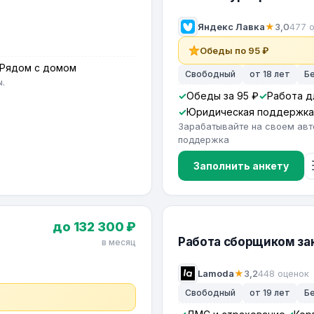
Яндекс Лавка
★
3,0
477 
Обеды по 95 ₽
Рядом с домом
Свободный
от 18 лет
Б
.
Обеды за 95 ₽
Работа д
Юридическая поддержка
Зарабатывайте на своем авт
поддержка
Заполнить анкету
до 132 300 ₽
Работа сборщиком зак
в месяц
Lamoda
★
3,2
448 оценок
Свободный
от 19 лет
Б