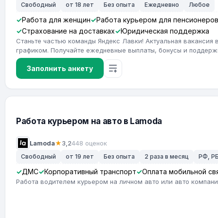
Свободный
от 18 лет
Без опыта
Ежедневно
Любое
Работа для женщин
Работа курьером для пенсионеро
Страхование на доставках
Юридическая поддержка
Станьте частью команды Яндекс Лавки! Актуальная вакансия 
графиком. Получайте ежедневные выплаты, бонусы и поддерж
Заполнить анкету
Работа курьером на авто в Lamoda
Lamoda
★
3,2
448 оценок
Свободный
от 19 лет
Без опыта
2 раза в месяц
РФ, РБ
ДМС
Корпоративный транспорт
Оплата мобильной св
Работа водителем курьером на личном авто или авто компан