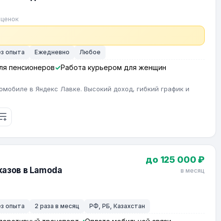
оценок
ез опыта
Ежедневно
Любое
ля пенсионеров
Работа курьером для женщин
омобиле в Яндекс Лавке. Высокий доход, гибкий график и
до 125 000 ₽
азов в Lamoda
в месяц
ез опыта
2 раза в месяц
РФ, РБ, Казахстан