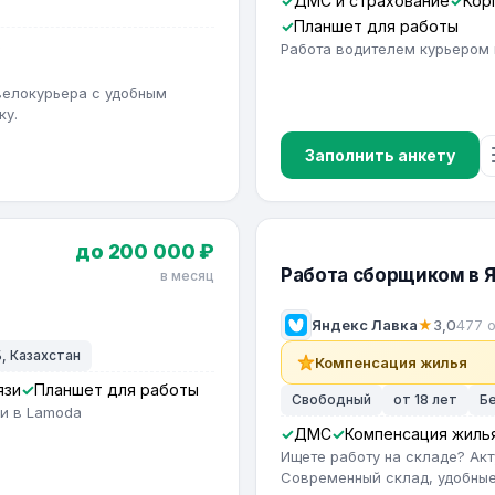
ДМС и страхование
Кор
Планшет для работы
в
Работа водителем курьером 
велокурьера с удобным
ку.
Заполнить анкету
до 200 000 ₽
Работа сборщиком в 
в месяц
Яндекс Лавка
★
3,0
477 
, Казахстан
Компенсация жилья
язи
Планшет для работы
Свободный
от 18 лет
Б
ии в Lamoda
ДМС
Компенсация жиль
Ищете работу на складе? Ак
Современный склад, удобные 