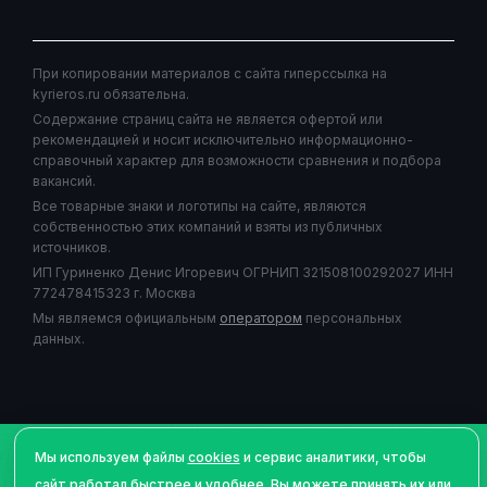
При копировании материалов с сайта гиперссылка на
kyrieros.ru обязательна.
Содержание страниц сайта не является офертой или
рекомендацией и носит исключительно информационно-
справочный характер для возможности сравнения и подбора
вакансий.
Все товарные знаки и логотипы на сайте, являются
собственностью этих компаний и взяты из публичных
источников.
ИП Гуриненко Денис Игоревич ОГРНИП 321508100292027 ИНН
772478415323 г. Москва
Мы являемся официальным
оператором
персональных
данных.
©Авторское право
2026
| Курьерос.ру - работа курьером,
Мы используем файлы
cookies
и сервис аналитики, чтобы
сервис подбора и сравнения вакансий для курьеров - все
сайт работал быстрее и удобнее. Вы можете принять их или