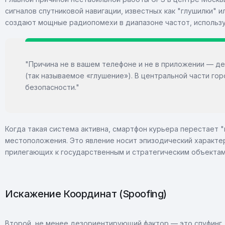
сигналов спутниковой навигации, известных как "глушилки" 
создают мощные радиопомехи в диапазоне частот, использ
"Причина не в вашем телефоне и не в приложении — д
(так называемое «глушение»). В центральной части го
безопасности."
Когда такая система активна, смартфон курьера перестает "
местоположения. Это явление носит эпизодический характер
прилегающих к государственным и стратегическим объектам
Искажение Координат (Spoofing)
Второй, не менее дезориентирующий фактор — это спуфинг, 