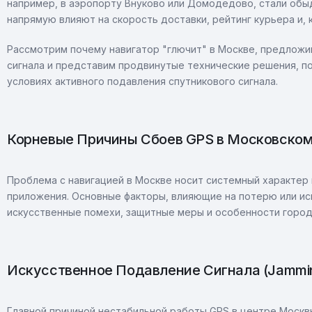
например, в аэропорту Внуково или Домодедово, стали обы
напрямую влияют на скорость доставки, рейтинг курьера и, к
Рассмотрим почему навигатор "глючит" в Москве, предложи
сигнала и представим продвинутые технические решения, п
условиях активного подавления спутникового сигнала.
Корневые Причины Сбоев GPS в Московском
Проблема с навигацией в Москве носит системный характер 
приложения. Основные факторы, влияющие на потерю или иск
искусственные помехи, защитные меры и особенности город
Искусственное Подавление Сигнала (Jammi
Главной причиной нестабильной работы GPS в центре Москв