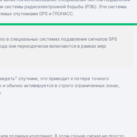
или системы радиоэлектронной борьбы (РЭБ). Эти системы
уемых спутниками GPS и ГЛОНАСС.
ело в специальных системах подавления сигналов GPS
рода они периодически включаются в рамках мер
видеть" спутники, что приводит к потере точного
 и обычно активируется в строго ограниченных зонах,
.
или подмена координат. В этом случае сигнал не просто