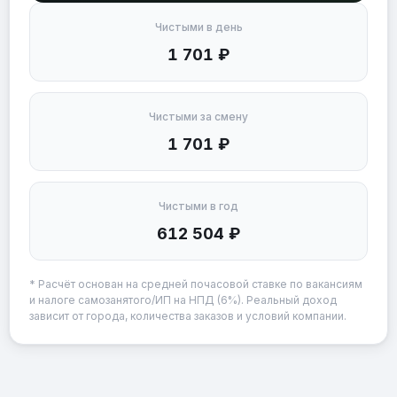
Чистыми в день
1 701 ₽
Чистыми за смену
1 701 ₽
Чистыми в год
612 504 ₽
* Расчёт основан на средней почасовой ставке по вакансиям
и налоге самозанятого/ИП на НПД (6%). Реальный доход
зависит от города, количества заказов и условий компании.