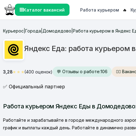
Каталог вакансий
Работа курьером
🔥
Ку
Курьерос
Города
Домодедово
Работа курьером в Яндекс 
|
|
|
Яндекс Еда: работа курьером 
💬 Отзывы о работе:
106
🙋‍♂️ Вак
3,28
⭐
⭐
⭐
(400 оценок)
✅ Официальный партнер
Работа курьером Яндекс Еды в Домодедово:
Работайте и зарабатывайте в городе международного аэроп
график и выплаты каждый день. Работайте в динамично раз