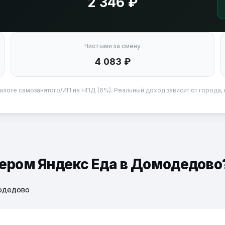
2 346 ₽
Чистыми за смену
4 083 ₽
алоге самозанятого/ИП на НПД (6%). Реальный доход зависит от города, 
ьером Яндекс Еда в Домодедово
модедово