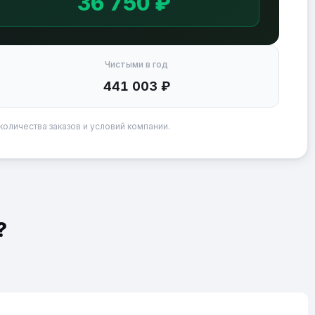
36 750 ₽
Чистыми в год
441 003 ₽
количества заказов и условий компании.
?