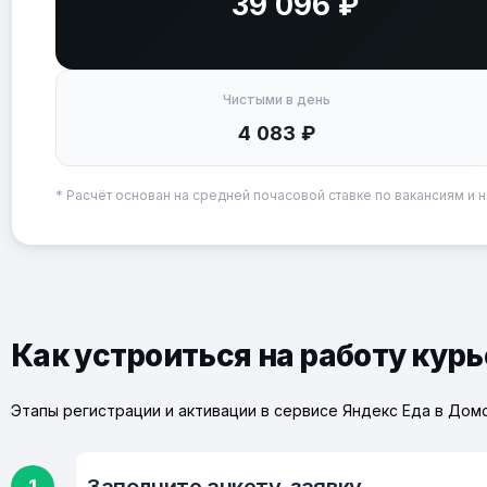
39 096 ₽
Чистыми в день
4 083 ₽
* Расчёт основан на средней почасовой ставке по вакансиям и н
Как устроиться на работу кур
Этапы регистрации и активации в сервисе Яндекс Еда в До
1