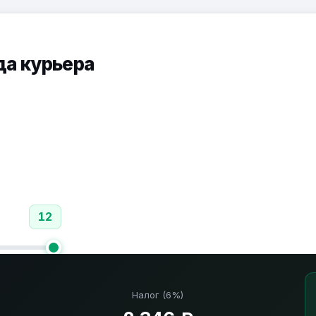
да курьера
12
Налог (6%)