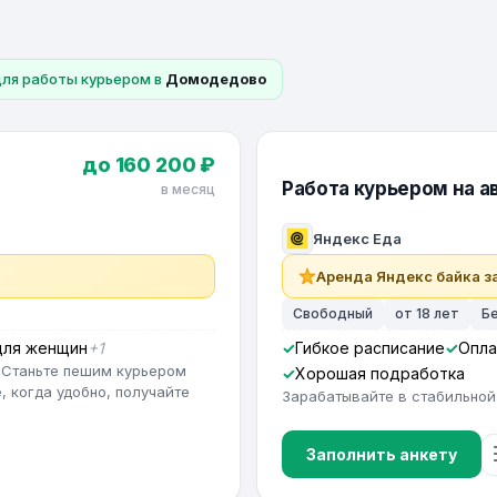
для работы курьером в
Домодедово
до 160 200 ₽
Работа курьером на ав
в месяц
Яндекс Еда
Аренда Яндекс байка за
Свободный
от 18 лет
Б
для женщин
+1
Гибкое расписание
Опла
 Станьте пешим курьером
Хорошая подработка
, когда удобно, получайте
Зарабатывайте в стабильной
Заполнить анкету