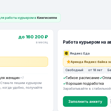
для работы курьером в
Кингисеппе
до 160 200 ₽
Работа курьером на ав
в месяц
Яндекс Еда
Аренда Яндекс байка за
Свободный
от 18 лет
Б
для женщин
+1
Гибкое расписание
Опла
 Станьте пешим курьером
Хорошая подработка
, когда удобно, получайте
Зарабатывайте в стабильной
Заполнить анкету