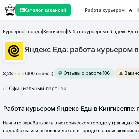
Каталог вакансий
Работа курьером
🔥
К
Курьерос
Города
Кингисепп
Работа курьером в Яндекс Еда 
|
|
|
Яндекс Еда: работа курьером 
💬 Отзывы о работе:
106
🙋‍♂️ Вак
3,28
⭐
⭐
⭐
(400 оценок)
✅ Официальный партнер
Работа курьером Яндекс Еды в Кингисеппе: 
Начните зарабатывать в историческом городе у границы с Э
подработка или основной доход в городе с развивающейся л