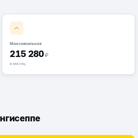
Максимальная
215 280
₽
в месяц
ингисеппе