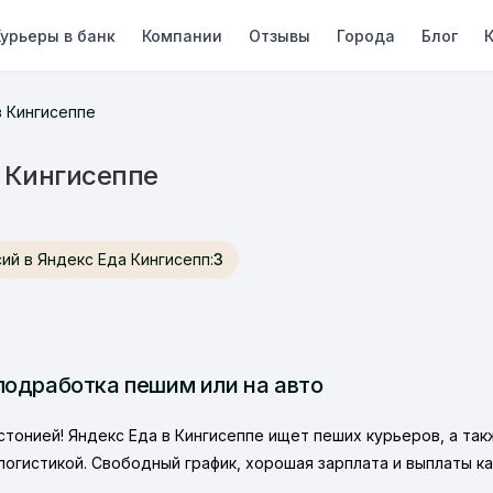
урьеры в банк
Компании
Отзывы
Города
Блог
в Кингисеппе
в Кингисеппе
ансий в Яндекс Еда Кингисепп:
3
подработка пешим или на авто
стонией! Яндекс Еда в Кингисеппе ищет пеших курьеров, а так
огистикой. Свободный график, хорошая зарплата и выплаты к