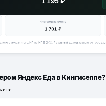
1 195 ₽
Чистыми за смену
1 701 ₽
алоге самозанятого/ИП на НПД (6%). Реальный доход зависит от города, 
ьером Яндекс Еда в Кингисеппе?
исеппе