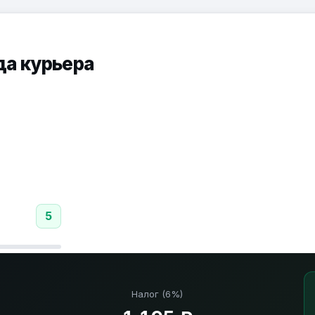
да курьера
5
Налог (6%)