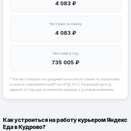
4 083 ₽
Чистыми за смену
4 083 ₽
Чистыми в год
735 005 ₽
* Расчёт основан на средней почасовой ставке по вакансиям
и налоге самозанятого/ИП на НПД (6%). Реальный доход
зависит от города, количества заказов и условий компании.
Как устроиться на работу курьером Яндекс
Еда в Кудрово?