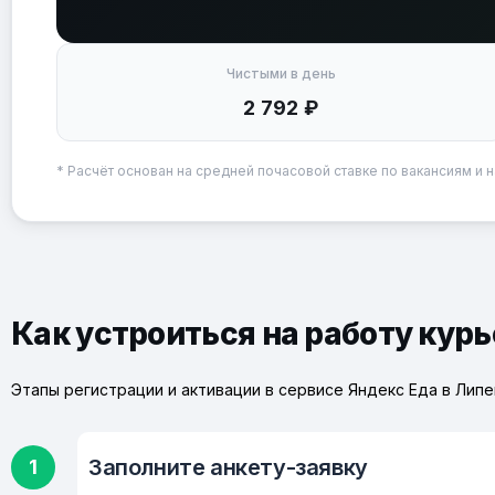
Чистыми в день
2 792 ₽
* Расчёт основан на средней почасовой ставке по вакансиям и н
Как устроиться на работу кур
Этапы регистрации и активации в сервисе Яндекс Еда в Лип
Заполните анкету-заявку
1