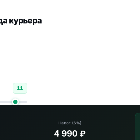
да курьера
11
Налог (6%)
4 990 ₽