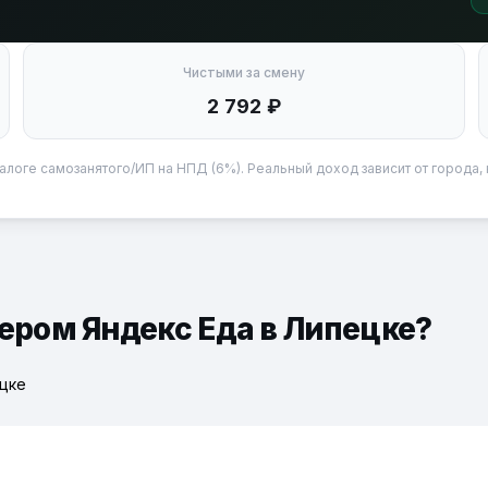
Чистыми за смену
2 792 ₽
алоге самозанятого/ИП на НПД (6%). Реальный доход зависит от города, 
ьером Яндекс Еда в Липецке?
ецке