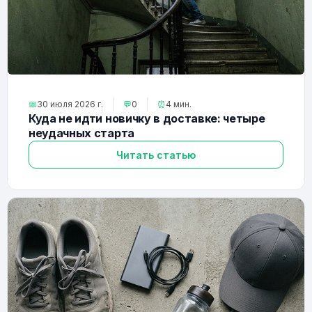
📅
30 июля 2026 г.
💬
0
⏰
4 мин.
Куда не идти новичку в доставке: четыре
неудачных старта
Читать статью