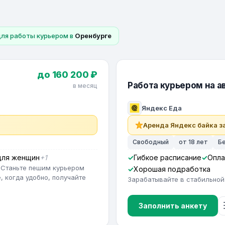
для работы курьером в
Оренбурге
до 160 200 ₽
Работа курьером на ав
в месяц
Яндекс Еда
Аренда Яндекс байка за
Свободный
от 18 лет
Б
для женщин
+1
Гибкое расписание
Опла
 Станьте пешим курьером
Хорошая подработка
, когда удобно, получайте
Зарабатывайте в стабильной
Заполнить анкету