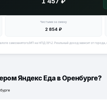
1 457 ₽
Чистыми за смену
2 854 ₽
алоге самозанятого/ИП на НПД (6%). Реальный доход зависит от города, 
ьером Яндекс Еда в Оренбурге?
нбурге