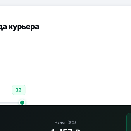
да курьера
12
Налог (6%)