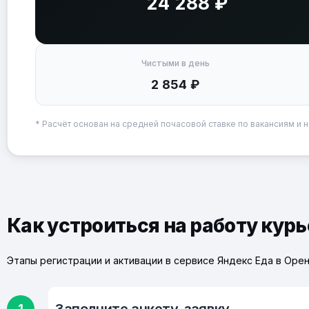
24 288 ₽
Чистыми в день
2 854 ₽
* Расчёт основан на средней почасовой ставке по вакансиям и н
Как устроиться на работу кур
Этапы регистрации и активации в сервисе Яндекс Еда в Оре
1