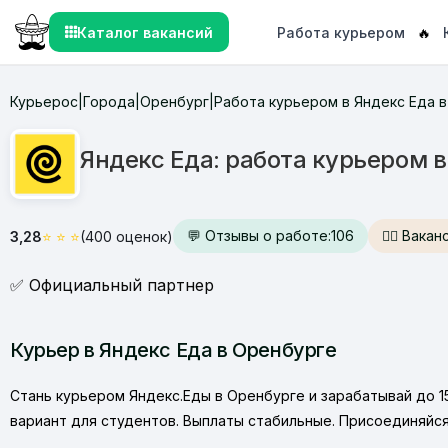
Каталог вакансий
Работа курьером
🔥
Курьерос
Города
Оренбург
Работа курьером в Яндекс Еда 
|
|
|
Яндекс Еда: работа курьером 
💬 Отзывы о работе:
106
🙋‍♂️ Вак
3,28
⭐
⭐
⭐
(400 оценок)
✅ Официальный партнер
Курьер в Яндекс Еда в Оренбурге
Стань курьером Яндекс.Еды в Оренбурге и зарабатывай до 150
вариант для студентов. Выплаты стабильные. Присоединяйся