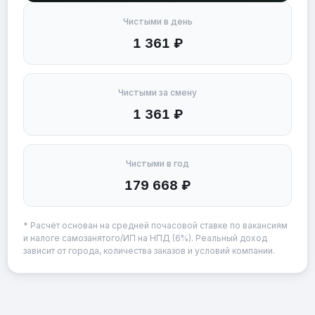
Чистыми в день
1 361 ₽
Чистыми за смену
1 361 ₽
Чистыми в год
179 668 ₽
* Расчёт основан на средней почасовой ставке по вакансиям
и налоге самозанятого/ИП на НПД (6%). Реальный доход
зависит от города, количества заказов и условий компании.