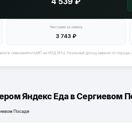
4 539 ₽
Чистыми за смену
3 743 ₽
алоге самозанятого/ИП на НПД (6%). Реальный доход зависит от города, 
ьером Яндекс Еда в Сергиевом 
гиевом Посаде