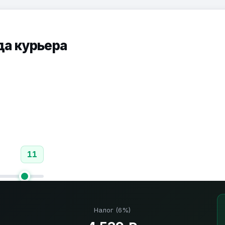
да курьера
11
Налог (6%)