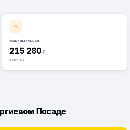
Максимальная
215 280
₽
в месяц
ергиевом Посаде