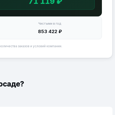
71 119 ₽
Чистыми в год
853 422 ₽
количества заказов и условий компании.
Посаде?