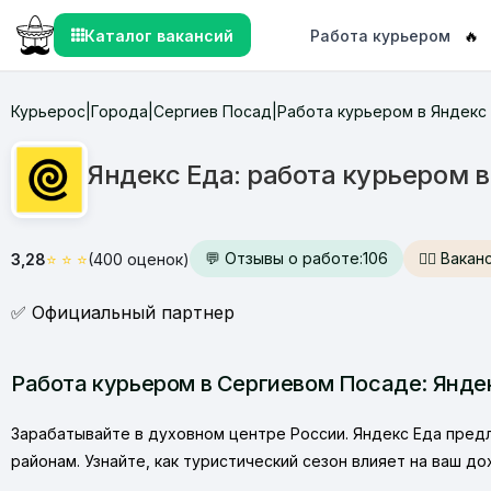
Каталог вакансий
Работа курьером
🔥
Курьерос
Города
Сергиев Посад
Работа курьером в Яндекс
|
|
|
Яндекс Еда: работа курьером 
💬 Отзывы о работе:
106
🙋‍♂️ Вак
3,28
⭐
⭐
⭐
(400 оценок)
✅ Официальный партнер
Работа курьером в Сергиевом Посаде: Яндек
Зарабатывайте в духовном центре России. Яндекс Еда пред
районам. Узнайте, как туристический сезон влияет на ваш до