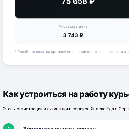
75 658 ₽
Чистыми в день
3 743 ₽
* Расчёт основан на средней почасовой ставке по вакансиям и н
Как устроиться на работу кур
Этапы регистрации и активации в сервисе Яндекс Еда в Сер
1