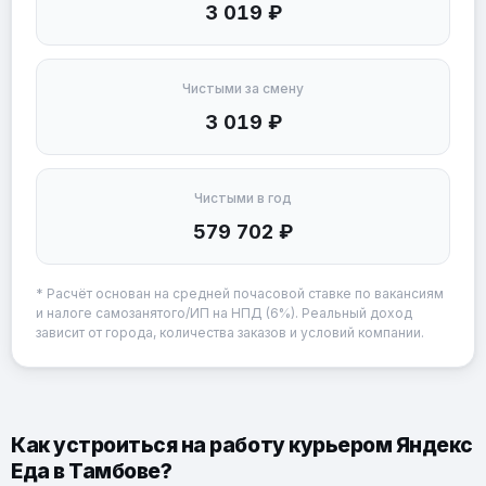
3 019 ₽
Чистыми за смену
3 019 ₽
Чистыми в год
579 702 ₽
* Расчёт основан на средней почасовой ставке по вакансиям
и налоге самозанятого/ИП на НПД (6%). Реальный доход
зависит от города, количества заказов и условий компании.
Как устроиться на работу курьером Яндекс
Еда в Тамбове?