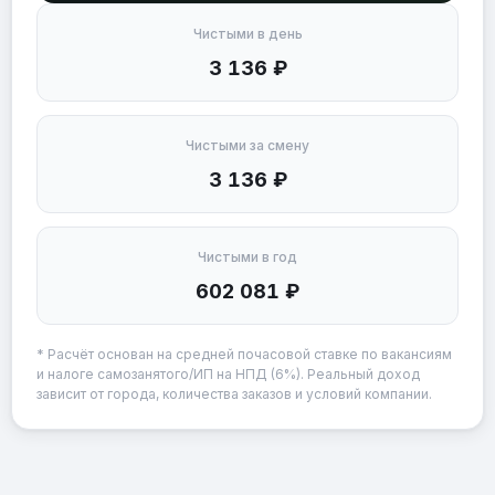
Чистыми в день
3 136 ₽
Чистыми за смену
3 136 ₽
Чистыми в год
602 081 ₽
* Расчёт основан на средней почасовой ставке по вакансиям
и налоге самозанятого/ИП на НПД (6%). Реальный доход
зависит от города, количества заказов и условий компании.