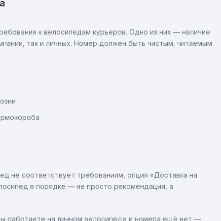
а
ебования к велосипедам курьеров. Одно из них — наличие
мпании, так и личных. Номер должен быть чистым, читаемым
озии
термокороба
пед не соответствует требованиям, опция «Доставка на
лосипед в порядке — не просто рекомендация, а
вы работаете на личном велосипеде и номера ещё нет —