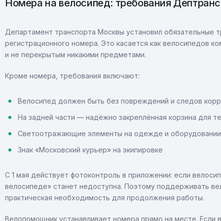
Номера на велосипед: требования Дептранс
Департамент транспорта Москвы установил обязательные тр
регистрационного номера. Это касается как велосипедов ко
и не перекрытым никакими предметами.
Кроме номера, требования включают:
Велосипед должен быть без повреждений и следов корр
На задней части — надёжно закреплённая корзина для 
Светоотражающие элементы на одежде и оборудовании
Знак «Московский курьер» на экипировке
С 1 мая действует фотоконтроль в приложении: если велоси
велосипеде» станет недоступна. Поэтому поддерживать ве
практическая необходимость для продолжения работы.
Велопомощник устанавливает номера прямо на месте. Если 