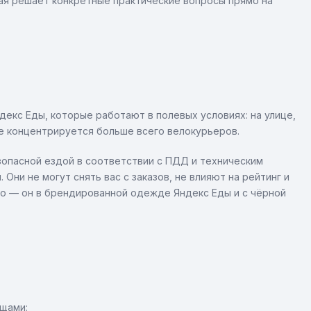
ая решает конкретные практические вопросы прямо на
екс Еды, которые работают в полевых условиях: на улице,
де концентрируется больше всего велокурьеров.
зопасной ездой в соответствии с ПДД и техническим
Они не могут снять вас с заказов, не влияют на рейтинг и
ко — он в брендированной одежде Яндекс Еды и с чёрной
щами: