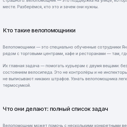
страшного: велопомощник — это поддержка на улице, котор
месте. Разберёмся, кто это и зачем они нужны.
Кто такие велопомощники
Велопомощники — это специально обученные сотрудники Янд
рядом с торговыми центрами, кафе и ресторанами — там, г
Их главная задача — помогать курьерам с двумя вещами: бе
состоянием велосипеда. Это не контролёры и не инспекторы. 
не выписывают никаких штрафов. Узнать велопомощника лег
термосумкой.
Что они делают: полный список задач
Велопомощник может помочь с несколькими конкретными ве